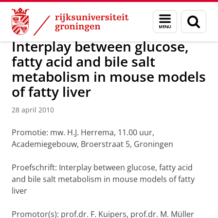
Skip
Skip
Over ons
Actueel
Nieuws
Nieuwsberichten
Menu
Zoek
to
to
en
Content
Navigation
zoeken
Interplay between glucose,
fatty acid and bile salt
metabolism in mouse models
of fatty liver
28 april 2010
Promotie: mw. H.J. Herrema, 11.00 uur,
Academiegebouw, Broerstraat 5, Groningen
Proefschrift: Interplay between glucose, fatty acid
and bile salt metabolism in mouse models of fatty
liver
Promotor(s): prof.dr. F. Kuipers, prof.dr. M. Müller