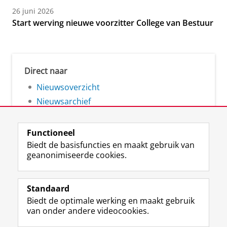
26 juni 2026
Start werving nieuwe voorzitter College van Bestuur
Direct naar
Nieuwsoverzicht
Nieuwsarchief
Functioneel
Biedt de basisfuncties en maakt gebruik van
geanonimiseerde cookies.
F
L
R
I
Y
Volg de RUG
a
i
S
n
o
Standaard
c
n
S
s
u
Biedt de optimale werking en maakt gebruik
e
k
-
t
T
Studiekiezers
van onder andere videocookies.
b
e
f
a
u
Maatschappij/bedrijven
o
d
e
g
b