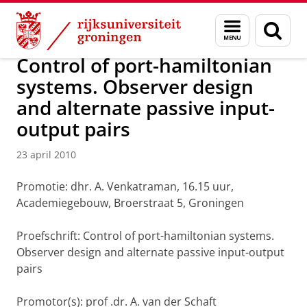
Skip
Skip
Over ons
Actueel
Nieuws
Nieuwsberichten
Menu
Zoek
to
to
en
Content
Navigation
zoeken
Control of port-hamiltonian
systems. Observer design
and alternate passive input-
output pairs
23 april 2010
Promotie: dhr. A. Venkatraman, 16.15 uur,
Academiegebouw, Broerstraat 5, Groningen
Proefschrift: Control of port-hamiltonian systems.
Observer design and alternate passive input-output
pairs
Promotor(s): prof .dr. A. van der Schaft