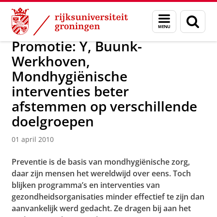
Skip
Skip
Over ons
Actueel
Nieuws
Nieuwsberichten
Menu
Zoek
to
to
en
Content
Navigation
zoeken
Promotie: Y, Buunk-
Werkhoven,
Mondhygiënische
interventies beter
afstemmen op verschillende
doelgroepen
01 april 2010
Preventie is de basis van mondhygiënische zorg,
daar zijn mensen het wereldwijd over eens. Toch
blijken programma’s en interventies van
gezondheidsorganisaties minder effectief te zijn dan
aanvankelijk werd gedacht. Ze dragen bij aan het