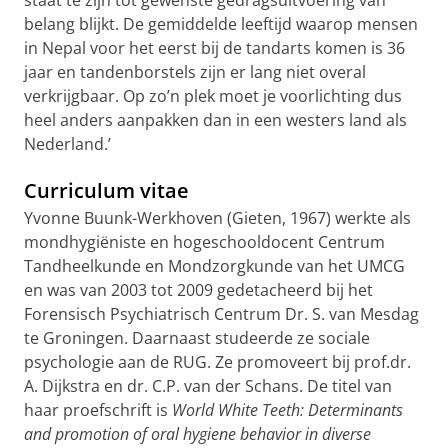
staat te zijn tot gewenste gedragsuitvoering van
belang blijkt. De gemiddelde leeftijd waarop mensen
in Nepal voor het eerst bij de tandarts komen is 36
jaar en tandenborstels zijn er lang niet overal
verkrijgbaar. Op
zo’n
plek moet je voorlichting dus
heel anders aanpakken dan in een westers land als
Nederland.’
Curriculum vitae
Yvonne Buunk-Werkhoven (Gieten, 1967) werkte als
mondhygiëniste en hogeschooldocent Centrum
Tandheelkunde en Mondzorgkunde van het UMCG
en was van 2003 tot 2009 gedetacheerd bij het
Forensisch Psychiatrisch Centrum Dr. S. van Mesdag
te Groningen. Daarnaast studeerde ze sociale
psychologie aan de RUG. Ze promoveert bij prof.dr.
A. Dijkstra en dr. C.P. van der Schans. De titel van
haar proefschrift is
World White Teeth: Determinants
and promotion of oral hygiene behavior in diverse