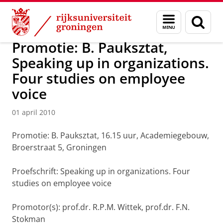
Skip
Skip
Over ons
Actueel
Nieuws
Nieuwsberichten
Menu
Zoek
to
to
en
Content
Navigation
zoeken
Promotie: B. Pauksztat,
Speaking up in organizations.
Four studies on employee
voice
01 april 2010
Promotie: B. Pauksztat, 16.15 uur, Academiegebouw,
Broerstraat 5, Groningen
Proefschrift: Speaking up in organizations. Four
studies on employee voice
Promotor(s): prof.dr. R.P.M. Wittek, prof.dr. F.N.
Stokman