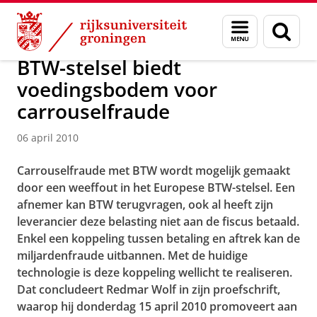
Skip
Skip
Over ons
Actueel
Nieuws
Nieuwsberichten
Menu
Zoek
to
to
en
Content
Navigation
zoeken
BTW-stelsel biedt
voedingsbodem voor
carrouselfraude
06 april 2010
Carrouselfraude met BTW wordt mogelijk gemaakt
door een weeffout in het Europese BTW-stelsel. Een
afnemer kan BTW terugvragen, ook al heeft zijn
leverancier deze belasting niet aan de fiscus betaald.
Enkel een koppeling tussen betaling en aftrek kan de
miljardenfraude uitbannen. Met de huidige
technologie is deze koppeling wellicht te realiseren.
Dat concludeert Redmar Wolf in zijn proefschrift,
waarop hij donderdag 15 april 2010 promoveert aan