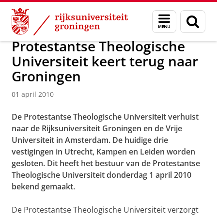
Skip
Skip
Over ons
Actueel
Nieuws
Nieuwsberichten
Menu
Zoek
to
to
en
Content
Navigation
zoeken
Protestantse Theologische
Universiteit keert terug naar
Groningen
01 april 2010
De Protestantse Theologische Universiteit verhuist
naar de Rijksuniversiteit Groningen en de Vrije
Universiteit in Amsterdam. De huidige drie
vestigingen in Utrecht, Kampen en Leiden worden
gesloten. Dit heeft het bestuur van de Protestantse
Theologische Universiteit donderdag 1 april 2010
bekend gemaakt.
De Protestantse Theologische Universiteit verzorgt