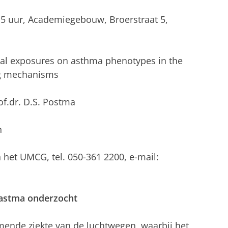
15 uur, Academiegebouw, Broerstraat 5,
ntal exposures on asthma phenotypes in the
ng mechanisms
of.dr. D.S. Postma
n
n het UMCG, tel. 050-361 2200, e-mail:
 astma onderzocht
mende ziekte van de luchtwegen, waarbij het