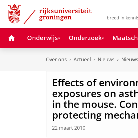
Skip
Skip
to
to
Content
Navigation
breed in kenni
Home
Onderwijs
Onderzoek
Maatsch
Over ons
Actueel
Nieuws
Nieuws
Effects of enviro
exposures on as
in the mouse. Con
protecting mecha
22 maart 2010