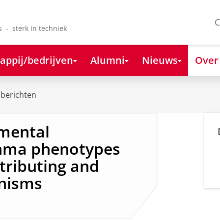
C
s - sterk in techniek
appij/bedrijven
Alumni
Nieuws
Over
berichten
nmental
thma phenotypes
tributing and
nisms