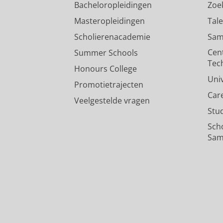
Bacheloropleidingen
Zoe
Masteropleidingen
Tal
Scholierenacademie
Sam
Cen
Summer Schools
Tec
Honours College
Uni
Promotietrajecten
Car
Veelgestelde vragen
Stu
Sch
Sam