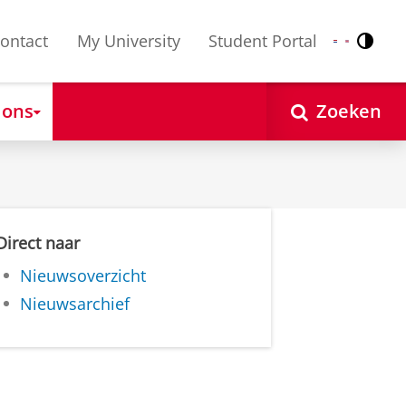
ontact
My University
Student Portal
Contr
Nederlands
English
 ons
Zoeken
Direct naar
Nieuwsoverzicht
Nieuwsarchief