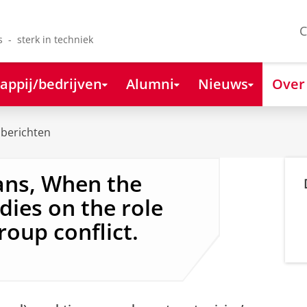
C
s - sterk in techniek
appij/bedrijven
Alumni
Nieuws
Over
berichten
ans, When the
dies on the role
roup conflict.