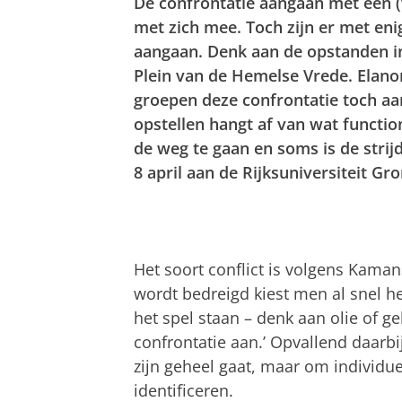
De confrontatie aangaan met een (v
met zich mee. Toch zijn er met eni
aangaan. Denk aan de opstanden in 
Plein van de Hemelse Vrede. Ela
groepen deze confrontatie toch aa
opstellen hangt af van wat function
de weg te gaan en soms is de stri
8 april aan de Rijksuniversiteit Gr
Het soort conflict is volgens Kaman
wordt bedreigd kiest men al snel h
het spel staan – denk aan olie of g
confrontatie aan.’ Opvallend daarbij
zijn geheel gaat, maar om individue
identificeren.