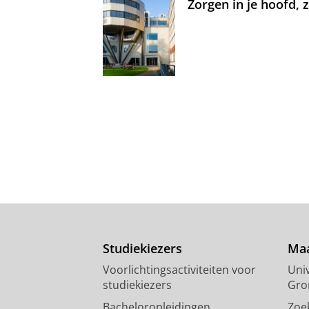
Zorgen in je hoofd,
Studiekiezers
Maa
Voorlichtingsactiviteiten voor
Univ
studiekiezers
Gro
Bacheloropleidingen
Zoe