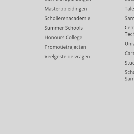
Masteropleidingen
Tal
Scholierenacademie
Sam
Cen
Summer Schools
Tec
Honours College
Uni
Promotietrajecten
Car
Veelgestelde vragen
Stu
Sch
Sam