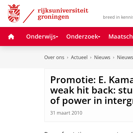
Skip
Skip
to
to
Content
Navigation
breed in kenni
Home
Onderwijs
Onderzoek
Maatsch
Over ons
Actueel
Nieuws
Nieuws
Promotie: E. Kam
weak hit back: stu
of power in interg
31 maart 2010