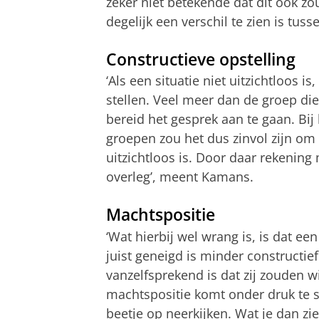
zeker niet betekende dat dit ook zou
degelijk een verschil te zien is tus
Constructieve opstelling
‘Als een situatie niet uitzichtloos i
stellen. Veel meer dan de groep die 
bereid het gesprek aan te gaan. Bi
groepen zou het dus zinvol zijn om 
uitzichtloos is. Door daar rekening
overleg’, meent Kamans.
Machtspositie
‘Wat hierbij wel wrang is, is dat ee
juist geneigd is minder constructief 
vanzelfsprekend is dat zij zouden w
machtspositie komt onder druk te s
beetje op neerkijken. Wat je dan zi