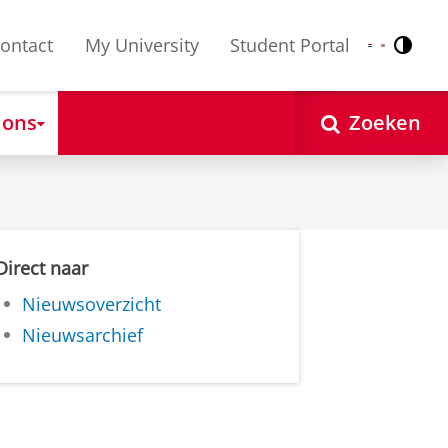
ontact
My University
Student Portal
Contr
Nederlands
English
 ons
Zoeken
Direct naar
Nieuwsoverzicht
Nieuwsarchief