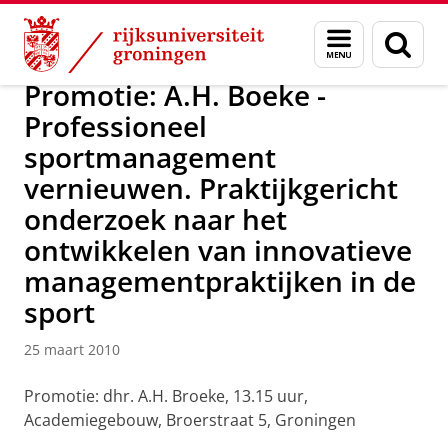
Skip
Skip
Over ons
Actueel
Nieuws
Nieuwsberichten
Menu
Zoek
to
to
en
Content
Navigation
zoeken
Promotie: A.H. Boeke -
Professioneel
sportmanagement
vernieuwen. Praktijkgericht
onderzoek naar het
ontwikkelen van innovatieve
managementpraktijken in de
sport
25 maart 2010
Promotie: dhr. A.H. Broeke, 13.15 uur,
Academiegebouw, Broerstraat 5, Groningen