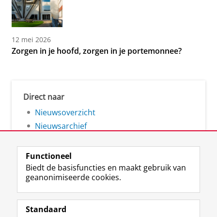
12 mei 2026
Zorgen in je hoofd, zorgen in je portemonnee?
Direct naar
Nieuwsoverzicht
Nieuwsarchief
Functioneel
Biedt de basisfuncties en maakt gebruik van
geanonimiseerde cookies.
F
L
R
I
Y
Volg de RUG
a
i
S
n
o
Standaard
c
n
S
s
u