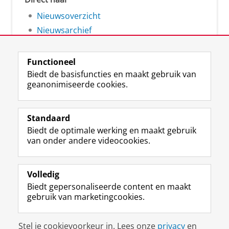
Nieuwsoverzicht
Nieuwsarchief
Functioneel
Biedt de basisfuncties en maakt gebruik van
geanonimiseerde cookies.
F
L
R
I
Y
Volg de RUG
a
i
S
n
o
Standaard
c
n
S
s
u
Biedt de optimale werking en maakt gebruik
e
k
-
t
T
Studiekiezers
van onder andere videocookies.
b
e
f
a
u
Maatschappij/bedrijven
o
d
e
g
b
o
I
e
r
e
Alumni
k
n
d
a
-
Volledig
p
-
R
m
k
Biedt gepersonaliseerde content en maakt
Over ons
a
p
i
-
a
gebruik van marketingcookies.
g
a
j
a
n
i
g
k
c
a
Disclaimer & Copyright
Privacy
Cookies
n
i
s
c
a
Stel je cookievoorkeur in. Lees onze
privacy
en