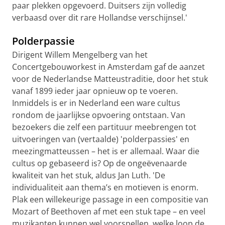
paar plekken opgevoerd. Duitsers zijn volledig
verbaasd over dit rare Hollandse verschijnsel.'
Polderpassie
Dirigent Willem Mengelberg van het
Concertgebouworkest in Amsterdam gaf de aanzet
voor de Nederlandse Matteustraditie, door het stuk
vanaf 1899 ieder jaar opnieuw op te voeren.
Inmiddels is er in Nederland een ware cultus
rondom de jaarlijkse opvoering ontstaan. Van
bezoekers die zelf een partituur meebrengen tot
uitvoeringen van (vertaalde) 'polderpassies' en
meezingmatteussen – het is er allemaal. Waar die
cultus op gebaseerd is? Op de ongeëvenaarde
kwaliteit van het stuk, aldus Jan Luth. 'De
individualiteit aan thema’s en motieven is enorm.
Plak een willekeurige passage in een compositie van
Mozart of Beethoven af met een stuk tape – en veel
muzikanten kunnen wel voorspellen welke loop de