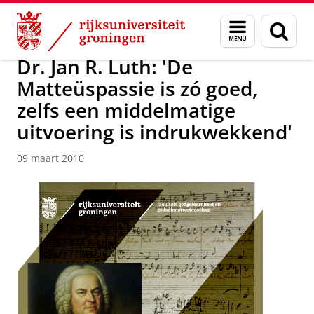
Skip
Skip
Over ons
Actueel
Nieuws
Nieuwsberichten
Menu
Zoek
to
to
en
Content
Navigation
zoeken
Dr. Jan R. Luth: 'De
Matteüspassie is zó goed,
zelfs een middelmatige
uitvoering is indrukwekkend'
09 maart 2010