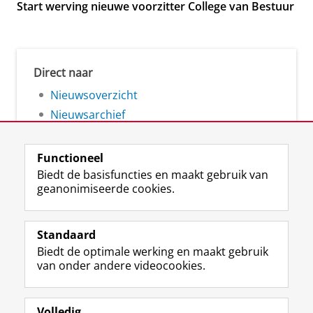
Start werving nieuwe voorzitter College van Bestuur
Direct naar
Nieuwsoverzicht
Nieuwsarchief
Functioneel
Biedt de basisfuncties en maakt gebruik van
geanonimiseerde cookies.
F
L
R
I
Y
Volg de RUG
a
i
S
n
o
Standaard
c
n
S
s
u
Biedt de optimale werking en maakt gebruik
e
k
-
t
T
Studiekiezers
van onder andere videocookies.
b
e
f
a
u
Maatschappij/bedrijven
o
d
e
g
b
o
I
e
r
e
Alumni
k
n
d
a
-
Volledig