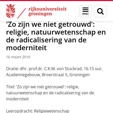
Skip
Skip
Over ons
Actueel
Nieuws
Nieuwsberichten
Menu
Zoek
to
to
en
Content
Navigation
zoeken
'Zo zijn we niet getrouwd':
religie, natuurwetenschap en
de radicalisering van de
moderniteit
16 maart 2010
Oratie: dhr. prof.dr. C.K.M. von Stuckrad, 16.15 uur,
Academiegebouw, Broerstraat 5, Groningen
Titel: 'Zo zijn we niet getrouwd': religie,
natuurwetenschap en de radicalisering van de
moderniteit
Leeropdracht: Religiewetenschap