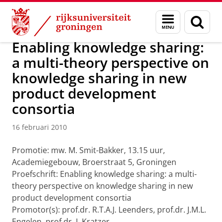
Skip
Skip
Over ons
Actueel
Nieuws
Nieuwsberichten
Menu
Zoek
to
to
en
Content
Navigation
zoeken
Enabling knowledge sharing:
a multi-theory perspective on
knowledge sharing in new
product development
consortia
16 februari 2010
Promotie: mw. M. Smit-Bakker, 13.15 uur,
Academiegebouw, Broerstraat 5, Groningen
Proefschrift: Enabling knowledge sharing: a multi-
theory perspective on knowledge sharing in new
product development consortia
Promotor(s): prof.dr. R.T.A.J. Leenders, prof.dr. J.M.L.
Engelen, prof.dr. J. Kratzer