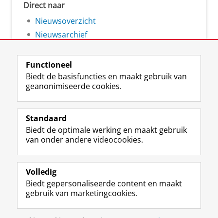
Direct naar
Nieuwsoverzicht
Nieuwsarchief
Functioneel
Biedt de basisfuncties en maakt gebruik van
geanonimiseerde cookies.
F
L
R
I
Y
Volg de RUG
a
i
S
n
o
Standaard
c
n
S
s
u
Biedt de optimale werking en maakt gebruik
e
k
-
t
T
Studiekiezers
van onder andere videocookies.
b
e
f
a
u
Maatschappij/bedrijven
o
d
e
g
b
o
I
e
r
e
Alumni
k
n
d
a
-
Volledig
p
-
R
m
k
Biedt gepersonaliseerde content en maakt
Over ons
a
p
i
-
a
gebruik van marketingcookies.
g
a
j
a
n
i
g
k
c
a
Disclaimer & Copyright
Privacy
Cookies