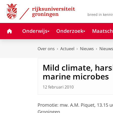
Skip
Skip
to
to
Content
Navigation
breed in kenni
Home
Onderwijs
Onderzoek
Maatsch
Over ons
Actueel
Nieuws
Nieuws
Mild climate, hars
marine microbes
12 februari 2010
Promotie: mw. A.M. Piquet, 13.15 
Groningen