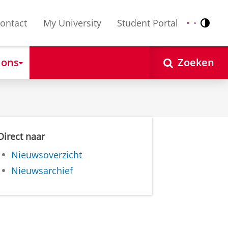
ontact
My University
Student Portal
Contr
Nederlands
English
 ons
Zoeken
Direct naar
Nieuwsoverzicht
Nieuwsarchief