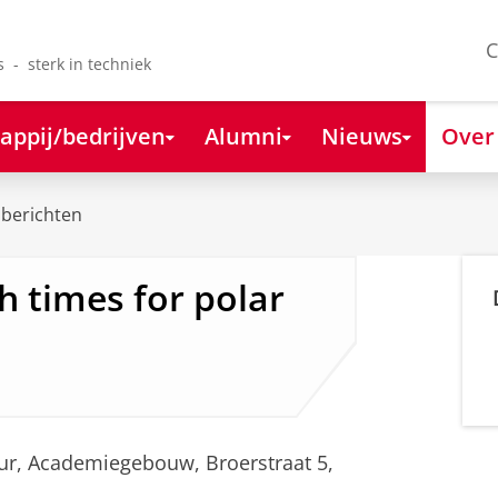
C
s - sterk in techniek
appij/bedrijven
Alumni
Nieuws
Over
berichten
h times for polar
uur, Academiegebouw, Broerstraat 5,