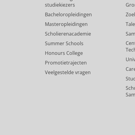
studiekiezers
Gro
Bacheloropleidingen
Zoe
Masteropleidingen
Tal
Scholierenacademie
Sam
Cen
Summer Schools
Tec
Honours College
Uni
Promotietrajecten
Car
Veelgestelde vragen
Stu
Sch
Sam