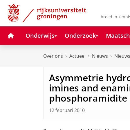
Skip
Skip
to
to
Content
Navigation
breed in kenni
Home
Onderwijs
Onderzoek
Maatsch
Over ons
Actueel
Nieuws
Nieuws
Asymmetrie hydro
imines and enami
phosphoramidite 
12 februari 2010