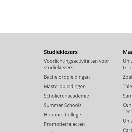
Studiekiezers
Maa
Voorlichtingsactiviteiten voor
Univ
studiekiezers
Gro
Bacheloropleidingen
Zoe
Masteropleidingen
Tal
Scholierenacademie
Sam
Cen
Summer Schools
Tec
Honours College
Uni
Promotietrajecten
Car