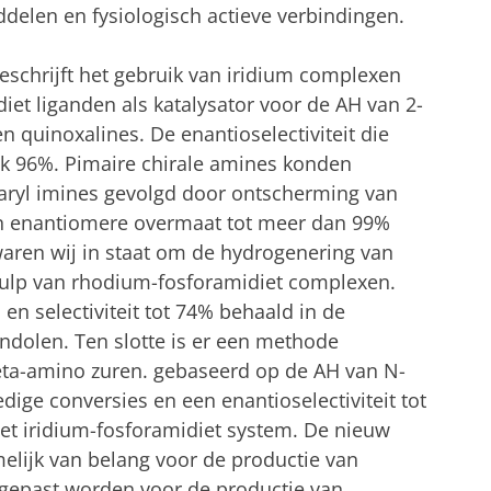
elen en fysiologisch actieve verbindingen.
eschrijft het gebruik van iridium complexen
iet liganden als katalysator voor de AH van 2-
n quinoxalines. De enantioselectiviteit die
jk 96%. Pimaire chirale amines konden
aryl imines gevolgd door ontscherming van
en enantiomere overmaat tot meer dan 99%
aren wij in staat om de hydrogenering van
hulp van rhodium-fosforamidiet complexen.
en selectiviteit tot 74% behaald in de
dolen. Ten slotte is er een methode
eta-amino zuren. gebaseerd op de AH van N-
dige conversies en een enantioselectiviteit tot
t iridium-fosforamidiet system. De nieuw
elijk van belang voor de productie van
gepast worden voor de productie van