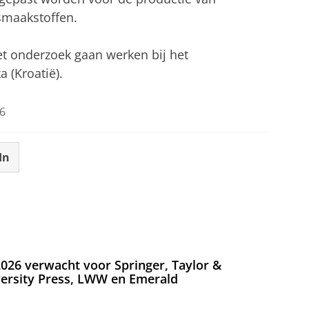
smaakstoffen.
et onderzoek gaan werken bij het
 (Kroatië).
6
In
026 verwacht voor Springer, Taylor &
versity Press, LWW en Emerald