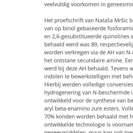
veelvuldig voorkomen in geneesmidd
Het proefschrift van Nataša Mršic b
van op binol gebaseerde fosforamid
en 2,6-gesubstitueerde quinolines e
behaald werd was 89, respectieveli
worden verkregen via de AH van N-
het ontstane secundaire amine. E
werd bij deze AH behaald. Tevens w
indolen te bewerkstelligen met be
Hierbij werden volledige conversies 
hydrogenering van N-beschermde in
ontwikkeld voor de synthese van b
aryl beta-enamino zure esters. Volle
70% konden worden behaald met he
ontwikkelde technologie is voornam
geneesmiddelen, maar kan ook toe