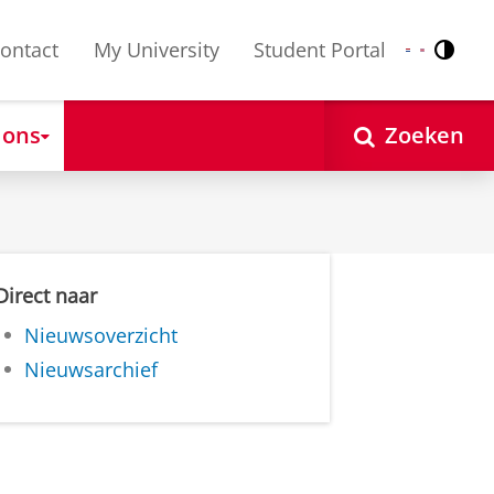
ontact
My University
Student Portal
Contr
Nederlands
English
 ons
Zoeken
Direct naar
Nieuwsoverzicht
Nieuwsarchief