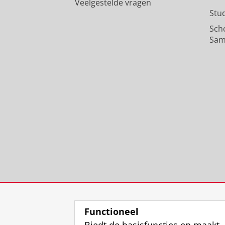
Veelgestelde vragen
Stu
Sch
Sam
Functioneel
Biedt de basisfuncties en maakt