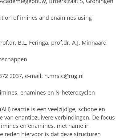
, Academiegebouw, Broerstraat 5, Groningen
ation of imines and enamines using
rof.dr. B.L. Feringa, prof.dr. A.J. Minnaard
enschappen
1372 2037, e-mail: n.mrsic@rug.nl
imines, enamines en N-heterocyclen
H) reactie is een veelzijdige, schone en
e van enantiozuivere verbindingen. De focus
n imines en enamines, met name in
 reden hiervoor is dat deze structuren