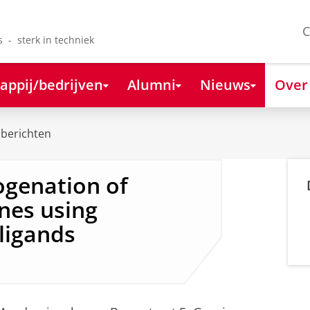
C
s - sterk in techniek
appij/bedrijven
Alumni
Nieuws
Over
berichten
genation of
nes using
ligands