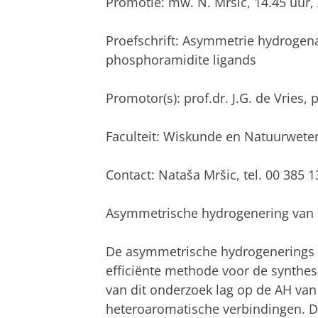
Promotie: mw. N. Mrŝić, 14.45 uur
Proefschrift: Asymmetrie hydrogen
phosphoramidite ligands
Promotor(s): prof.dr. J.G. de Vries, p
Faculteit: Wiskunde en Natuurwet
Contact: Nataša Mršic, tel. 00 385 
Asymmetrische hydrogenering van 
De asymmetrische hydrogenerings (A
efficiënte methode voor de synthes
van dit onderzoek lag op de AH va
heteroaromatische verbindingen. De