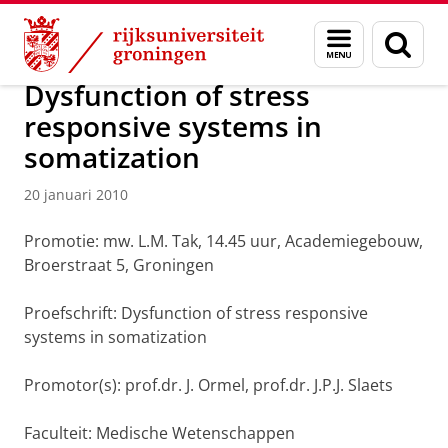
Skip
Skip
Over ons
Actueel
Nieuws
Nieuwsberichten
Menu
Zoek
to
to
en
Content
Navigation
zoeken
Dysfunction of stress
responsive systems in
somatization
20 januari 2010
Promotie: mw. L.M. Tak, 14.45 uur, Academiegebouw,
Broerstraat 5, Groningen
Proefschrift: Dysfunction of stress responsive
systems in somatization
Promotor(s): prof.dr. J. Ormel, prof.dr. J.P.J. Slaets
Faculteit: Medische Wetenschappen