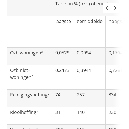
Tarief in % (ozb) of euro’s
laagste
gemiddelde
hoogste
a
Ozb woningen
0,0529
0,0994
0,1704
Ozb niet-
0,2473
0,3944
0,7261
b
woningen
c
Reinigingsheffing
74
257
334
c
Rioolheffing
31
140
220
d