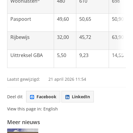
Woonlasten
480
610
698
Paspoort
49,60
50,65
50,90
Rijbewijs
32,00
45,72
63,90
Uittreksel GBA
5,50
9,23
14,55
Laatst gewijzigd:
21 april 2026 11:54
Deel dit
Facebook
LinkedIn
View this page in:
English
Meer nieuws