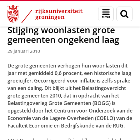
Skip
Skip
Over ons
Actueel
Nieuws
Nieuwsberichten
Menu
Zoek
to
to
en
Content
Navigation
zoeken
Stijging woonlasten grote
gemeenten ongekend laag
29 januari 2010
De grote gemeenten verhogen hun woonlasten dit
jaar met gemiddeld 0,6 procent, een historische laag
groeicijfer. Gecorrigeerd voor inflatie is zelfs sprake
van een daling. Dit blijkt uit het Belastingoverzicht
grote gemeenten 2010, dat in opdracht van het
Belastingoverleg Grote Gemeenten (BOGG) is
opgesteld door het Centrum voor Onderzoek van de
Economie van de Lagere Overheden (COELO) van de
Faculteit Economie en Bedrijfskunde van de RUG.