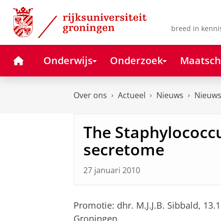
Skip
Skip
to
to
Content
Navigation
breed in kenni
Home
Onderwijs
Onderzoek
Maatsch
Over ons
Actueel
Nieuws
Nieuws
The Staphylococc
secretome
27 januari 2010
Promotie: dhr. M.J.J.B. Sibbald, 13
Groningen