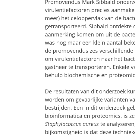
Promovendus Mark Sibbald onderzoc
virulentiefactoren precies aanmake
meer) het celoppervlak van de bact
getransporteerd. Sibbald ontdekte d
aanmerking komen om uit de bacter
was nog maar een klein aantal bek
de promovendus zes verschillende 
om virulentiefactoren naar het bact
gastheer te transporteren. Enkele
behulp biochemische en proteomics
De resultaten van dit onderzoek ku
worden om gevaarlijke varianten v
bestrijden. Een in dit onderzoek ge
bioinformatica en proteomics, is z
Staphylococcus aureus
te analyseren
bijkomstigheid is dat deze techni