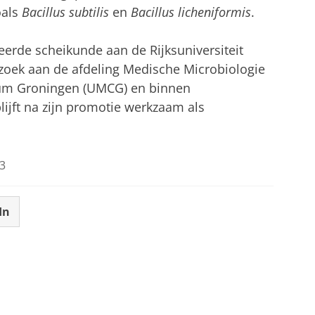
oals
Bacillus subtilis
en
Bacillus licheniformis
.
eerde scheikunde aan de Rijksuniversiteit
erzoek aan de afdeling Medische Microbiologie
rum Groningen (UMCG) en binnen
ijft na zijn promotie werkzaam als
3
In