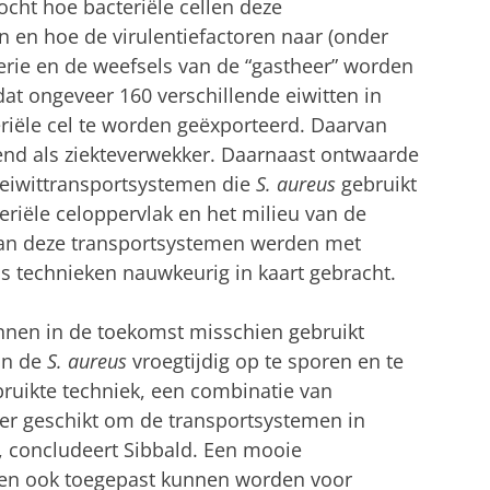
ht hoe bacteriële cellen deze
n en hoe de virulentiefactoren naar (onder
erie en de weefsels van de “gastheer” worden
at ongeveer 160 verschillende eiwitten in
iële cel te worden geëxporteerd. Daarvan
end als ziekteverwekker. Daarnaast ontwaarde
eiwittransportsystemen die
S. aureus
gebruikt
eriële celoppervlak en het milieu van de
 van deze transportsystemen werden met
 technieken nauwkeurig in kaart gebracht.
nnen in de toekomst misschien gebruikt
an de
S. aureus
vroegtijdig op te sporen en te
bruikte techniek, een combinatie van
eer geschikt om de transportsystemen in
, concludeert Sibbald. Een mooie
eken ook toegepast kunnen worden voor