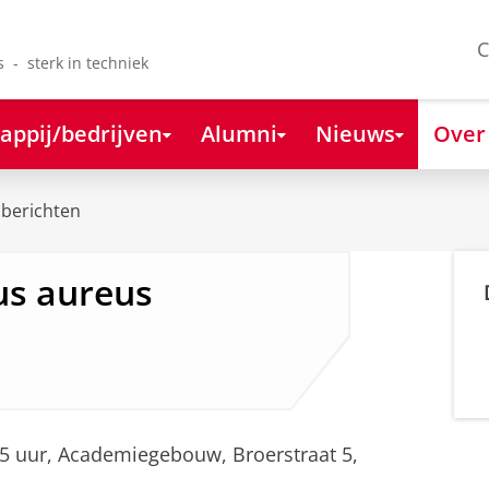
C
s - sterk in techniek
appij/bedrijven
Alumni
Nieuws
Over
berichten
us aureus
.15 uur, Academiegebouw, Broerstraat 5,