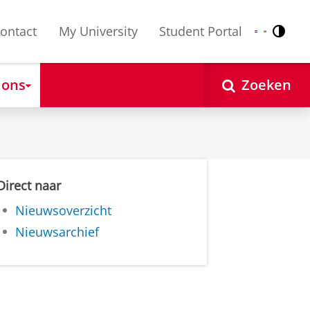
ontact
My University
Student Portal
Contr
Nederlands
English
 ons
Zoeken
Direct naar
Nieuwsoverzicht
Nieuwsarchief