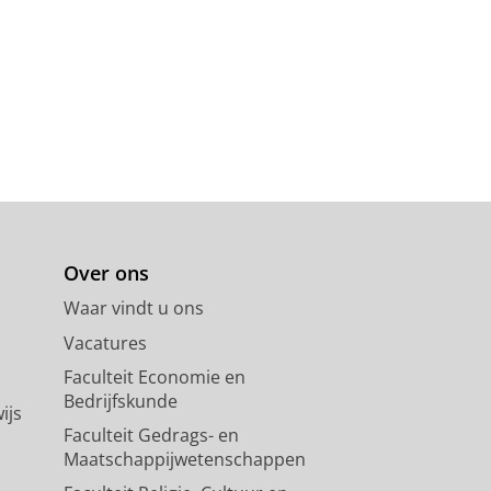
Over ons
Waar vindt u ons
Vacatures
Faculteit Economie en
Bedrijfskunde
ijs
Faculteit Gedrags- en
Maatschappijwetenschappen