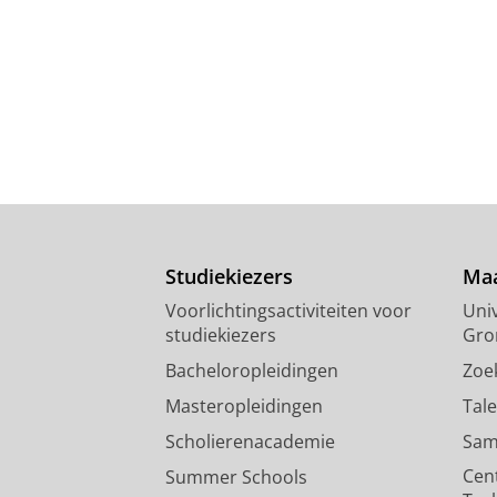
Studiekiezers
Maa
Voorlichtingsactiviteiten voor
Univ
studiekiezers
Gro
Bacheloropleidingen
Zoe
Masteropleidingen
Tal
Scholierenacademie
Sam
Cen
Summer Schools