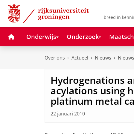
Skip
Skip
to
to
Content
Navigation
breed in kenni
Home
Onderwijs
Onderzoek
Maatsch
Over ons
Actueel
Nieuws
Nieuws
Hydrogenations a
acylations using
platinum metal ca
22 januari 2010