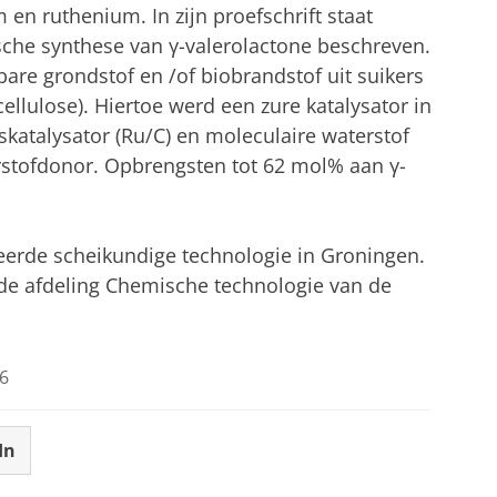
en ruthenium. In zijn proefschrift staat
ische synthese van
γ
-valerolactone beschreven.
are grondstof en /of biobrandstof uit suikers
ellulose). Hiertoe werd een zure katalysator in
atalysator (Ru/C) en moleculaire waterstof
erstofdonor. Opbrengsten tot 62 mol% aan
γ
-
erde scheikundige technologie in Groningen.
 de afdeling Chemische technologie van de
6
In