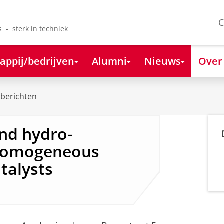
C
s - sterk in techniek
appij/bedrijven
Alumni
Nieuws
Over
berichten
nd hydro-
 homogeneous
talysts