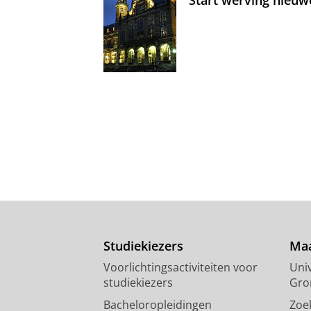
Start werving nieuw
Studiekiezers
Maa
Voorlichtingsactiviteiten voor
Univ
studiekiezers
Gro
Bacheloropleidingen
Zoe