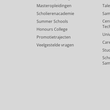
Masteropleidingen
Tal
Scholierenacademie
Sam
Cen
Summer Schools
Tec
Honours College
Uni
Promotietrajecten
Car
Veelgestelde vragen
Stu
Sch
Sam