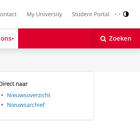
ontact
My University
Student Portal
Contr
Nederlands
English
 ons
Zoeken
Direct naar
Nieuwsoverzicht
Nieuwsarchief