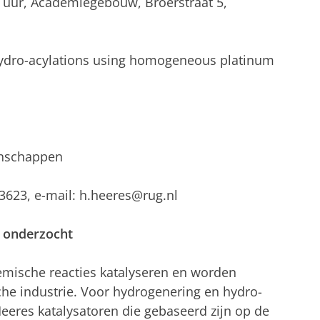
r uur, Academiegebouw, Broerstraat 5,
hydro-acylations using homogeneous platinum
enschappen
 3623, e-mail: h.heeres@rug.nl
n onderzocht
emische reacties katalyseren en worden
he industrie. Voor hydrogenering en hydro-
Heeres katalysatoren die gebaseerd zijn op de