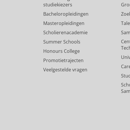
studiekiezers
Gro
Bacheloropleidingen
Zoe
Masteropleidingen
Tal
Scholierenacademie
Sam
Cen
Summer Schools
Tec
Honours College
Uni
Promotietrajecten
Car
Veelgestelde vragen
Stu
Sch
Sam