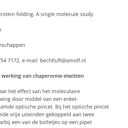
protein folding. A single molecule study
n
enschappen
-754 7172, e-mail: bechtluft@amolf.nl
e werking van chaperonne-eiwitten
ar het effect van het moleculaire
wing door middel van een enkel-
de optische pincet. Bij het optische pincet
eide vrije uiteinden gekoppeld aan twee
rbij een van de bolletjes op een pipet