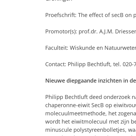
Proefschrift: The effect of secB on 
Promotor(s): prof.dr. A.J.M. Driesse
Faculteit: Wiskunde en Natuurwet
Contact: Philipp Bechtluft, tel. 020
Nieuwe diepgaande inzichten in d
Philipp Bechtluft deed onderzoek na
chaperonne-eiwit SecB op eiwitvou
molecuulmeetmethode, het zogenaam
wordt het eiwitmolecuul met zijn b
minuscule polystyreenbolletjes, waa