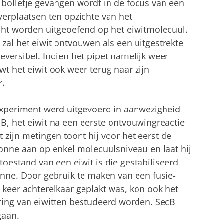
bolletje gevangen wordt in de focus van een
 verplaatsen ten opzichte van het
cht worden uitgeoefend op het eiwitmolecuul.
 zal het eiwit ontvouwen als een uitgestrekte
reversibel. Indien het pipet namelijk weer
uwt het eiwit ook weer terug naar zijn
r.
experiment werd uitgevoerd in aanwezigheid
, het eiwit na een eerste ontvouwingreactie
t zijn metingen toont hij voor het eerst de
onne aan op enkel molecuulsniveau en laat hij
toestand van een eiwit is die gestabiliseerd
nne. Door gebruik te maken van een fusie-
r keer achterelkaar geplakt was, kon ook het
ring van eiwitten bestudeerd worden. SecB
gaan.