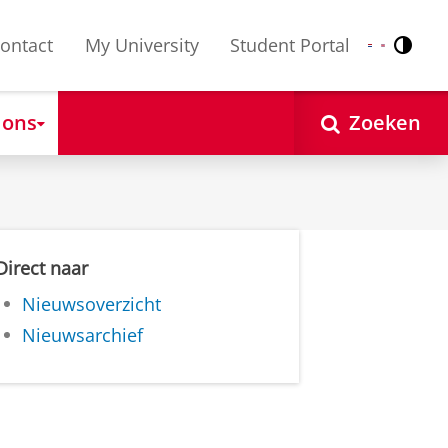
ontact
My University
Student Portal
Contr
Nederlands
English
 ons
Zoeken
Direct naar
Nieuwsoverzicht
Nieuwsarchief