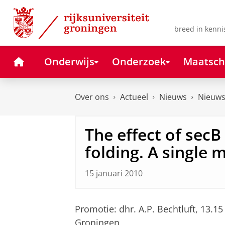
Skip
Skip
to
to
Content
Navigation
breed in kenni
Home
Onderwijs
Onderzoek
Maatsch
Over ons
Actueel
Nieuws
Nieuws
The effect of secB
folding. A single 
15 januari 2010
Promotie: dhr. A.P. Bechtluft, 13.1
Groningen