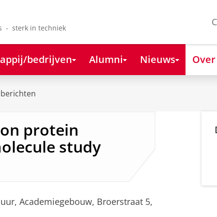
C
s - sterk in techniek
appij/bedrijven
Alumni
Nieuws
Over
berichten
 on protein
molecule study
5 uur, Academiegebouw, Broerstraat 5,