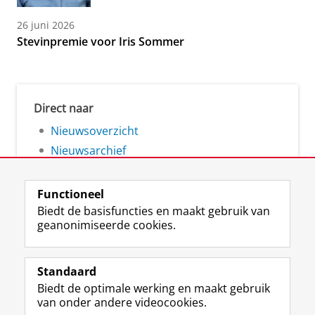
26 juni 2026
Stevinpremie voor Iris Sommer
Direct naar
Nieuwsoverzicht
Nieuwsarchief
Functioneel
Biedt de basisfuncties en maakt gebruik van
geanonimiseerde cookies.
F
L
R
I
Y
Volg de RUG
a
i
S
n
o
Standaard
c
n
S
s
u
Biedt de optimale werking en maakt gebruik
e
k
-
t
T
Studiekiezers
van onder andere videocookies.
b
e
f
a
u