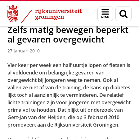
Skip
Skip
Over ons
Actueel
Nieuws
Nieuwsberichten
Menu
Zoek
to
to
en
Content
Navigation
zoeken
Zelfs matig bewegen beperkt
al gevaren overgewicht
27 januari 2010
Vier keer per week een half uurtje lopen of fietsen is
al voldoende om belangrijke gevaren van
overgewicht bij jongeren weg te nemen. Ook al
vallen ze niet af van de training, de kans op diabetes
lijkt toch al aanzienlijk te verminderen. De relatief
lichte trainingen zijn voor jongeren met overgewicht
prima vol te houden. Dat blijkt uit onderzoek van
Gert-Jan van der Heijden, die op 3 februari 2010
promoveert aan de Rijksuniversiteit Groningen.