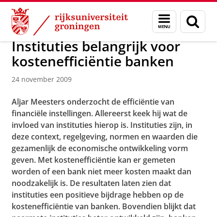
Skip
Skip
Over ons
Actueel
Nieuws
Nieuwsberichten
Menu
Zoek
to
to
en
Content
Navigation
zoeken
Instituties belangrijk voor
kostenefficiëntie banken
24 november 2009
Aljar Meesters onderzocht de efficiëntie van
financiële instellingen. Allereerst keek hij wat de
invloed van instituties hierop is. Instituties zijn, in
deze context, regelgeving, normen en waarden die
gezamenlijk de economische ontwikkeling vorm
geven. Met kostenefficiëntie kan er gemeten
worden of een bank niet meer kosten maakt dan
noodzakelijk is. De resultaten laten zien dat
instituties een positieve bijdrage hebben op de
kostenefficiëntie van banken. Bovendien blijkt dat