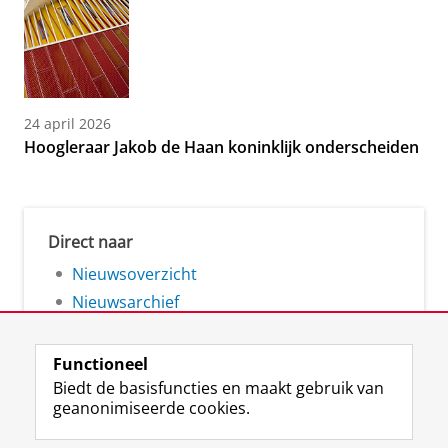
24 april 2026
Hoogleraar Jakob de Haan koninklijk onderscheiden
Direct naar
Nieuwsoverzicht
Nieuwsarchief
Functioneel
Biedt de basisfuncties en maakt gebruik van
geanonimiseerde cookies.
F
L
R
I
Y
Volg de RUG