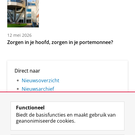
12 mei 2026
Zorgen in je hoofd, zorgen in je portemonnee?
Direct naar
Nieuwsoverzicht
Nieuwsarchief
Functioneel
Biedt de basisfuncties en maakt gebruik van
geanonimiseerde cookies.
F
L
R
I
Y
Volg de RUG