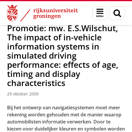
Skip
Skip
Over ons
Actueel
Nieuws
Nieuwsberichten
Menu
Zoek
to
to
en
Content
Navigation
zoeken
Promotie: mw. E.S.Wilschut,
The impact of in-vehicle
information systems in
simulated driving
performance: effects of age,
timing and display
characteristics
29 oktober 2009
Bij het ontwerp van navigatiesystemen moet meer
rekening worden gehouden met de manier waarop
automobilisten informatie verwerken. Door te
kiezen voor duidelijker kleuren en symbolen worden