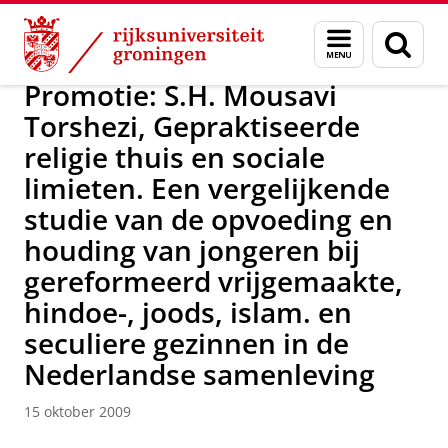
Skip
Skip
Over ons
Actueel
Nieuws
Nieuwsberichten
Menu
Zoek
to
to
en
Content
Navigation
zoeken
Promotie: S.H. Mousavi
Torshezi, Gepraktiseerde
religie thuis en sociale
limieten. Een vergelijkende
studie van de opvoeding en
houding van jongeren bij
gereformeerd vrijgemaakte,
hindoe-, joods, islam. en
seculiere gezinnen in de
Nederlandse samenleving
15 oktober 2009