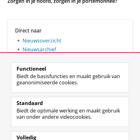
Zorgen in je hoofd, zorgen in je portemonnee?
Direct naar
Nieuwsoverzicht
Nieuwsarchief
Functioneel
Biedt de basisfuncties en maakt gebruik van
geanonimiseerde cookies.
F
L
R
I
Y
Volg de RUG
a
i
S
n
o
Standaard
c
n
S
s
u
Biedt de optimale werking en maakt gebruik
e
k
-
t
T
Studiekiezers
van onder andere videocookies.
b
e
f
a
u
Maatschappij/bedrijven
o
d
e
g
b
o
I
e
r
e
Alumni
k
n
d
a
-
Volledig