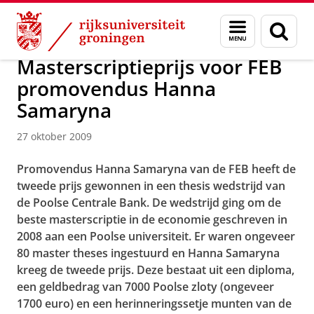
Skip
Skip
Over ons
Actueel
Nieuws
Nieuwsberichten
Menu
Zoek
to
to
en
Content
Navigation
zoeken
Masterscriptieprijs voor FEB
promovendus Hanna
Samaryna
27 oktober 2009
Promovendus Hanna Samaryna van de FEB heeft de
tweede prijs gewonnen in een thesis wedstrijd van
de Poolse Centrale Bank. De wedstrijd ging om de
beste masterscriptie in de economie geschreven in
2008 aan een Poolse universiteit. Er waren ongeveer
80 master theses ingestuurd en Hanna Samaryna
kreeg de tweede prijs. Deze bestaat uit een diploma,
een geldbedrag van 7000 Poolse zloty (ongeveer
1700 euro) en een herinneringssetje munten van de