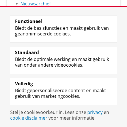
Nieuwsarchief
Functioneel
Biedt de basisfuncties en maakt gebruik van
geanonimiseerde cookies.
F
L
R
I
Y
Volg de RUG
a
i
S
n
o
Standaard
c
n
S
s
u
Biedt de optimale werking en maakt gebruik
e
k
-
t
T
Studiekiezers
van onder andere videocookies.
b
e
f
a
u
Maatschappij/bedrijven
o
d
e
g
b
o
I
e
r
e
Alumni
k
n
d
a
-
Volledig
p
-
R
m
k
Biedt gepersonaliseerde content en maakt
Over ons
a
p
i
-
a
gebruik van marketingcookies.
g
a
j
a
n
i
g
k
c
a
Disclaimer & Copyright
Privacy
Cookies
n
i
s
c
a
Stel je cookievoorkeur in. Lees onze
privacy
en
Inloggen
a
n
u
o
l
cookie disclaimer
voor meer informatie.
R
a
n
u
R