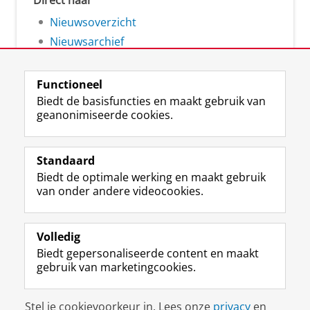
Direct naar
Nieuwsoverzicht
Nieuwsarchief
Functioneel
Biedt de basisfuncties en maakt gebruik van
geanonimiseerde cookies.
F
L
R
I
Y
Volg de RUG
a
i
S
n
o
Standaard
c
n
S
s
u
Biedt de optimale werking en maakt gebruik
e
k
-
t
T
Studiekiezers
van onder andere videocookies.
b
e
f
a
u
Maatschappij/bedrijven
o
d
e
g
b
o
I
e
r
e
Alumni
k
n
d
a
-
Volledig
p
-
R
m
k
Biedt gepersonaliseerde content en maakt
Over ons
a
p
i
-
a
gebruik van marketingcookies.
g
a
j
a
n
i
g
k
c
a
Disclaimer & Copyright
Privacy
Cookies
n
i
s
c
a
Stel je cookievoorkeur in. Lees onze
privacy
en