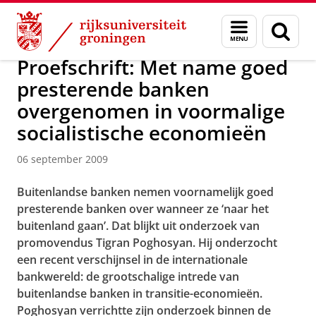
Skip
Skip
Over ons
Actueel
Nieuws
Nieuwsberichten
Menu
Zoek
to
to
en
Content
Navigation
zoeken
Proefschrift: Met name goed
presterende banken
overgenomen in voormalige
socialistische economieën
06 september 2009
Buitenlandse banken nemen voornamelijk goed
presterende banken over wanneer ze ‘naar het
buitenland gaan’. Dat blijkt uit onderzoek van
promovendus Tigran Poghosyan. Hij onderzocht
een recent verschijnsel in de internationale
bankwereld: de grootschalige intrede van
buitenlandse banken in transitie-economieën.
Poghosyan verrichtte zijn onderzoek binnen de