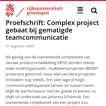
Skip
Skip
Over ons
Actueel
Nieuws
Nieuwsberichten
Menu
Zoek
to
to
en
Content
Navigation
zoeken
Proefschrift: Complex project
gebaat bij gematigde
teamcommunicatie
31 augustus 2009
Als gevolg van de toenemende complexiteit van
nieuwe productontwikkeling (NPD) worden steeds
meer multiorganisatie-, multiteamprojecten (MOMT-
projecten) gevormd, maar veel van deze projecten
mislukken nog steeds. Een zeer lage of hoge
communicatiefrequentie binnen en tussen teams
blijkt de ‘performance’ niet ten goede te komen, zo
blijkt uit onderzoek van Johanna Schönrok. Een
toenemende complexiteit van een project zou