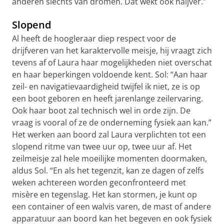
anderen slechts van dromen. Dat wekt ook naijver.”
Slopend
Al heeft de hoogleraar diep respect voor de
drijfveren van het karaktervolle meisje, hij vraagt zich
tevens af of Laura haar mogelijkheden niet overschat
en haar beperkingen voldoende kent. Sol: “Aan haar
zeil- en navigatievaardigheid twijfel ik niet, ze is op
een boot geboren en heeft jarenlange zeilervaring.
Ook haar boot zal technisch wel in orde zijn. De
vraag is vooral of ze de onderneming fysiek aan kan.”
Het werken aan boord zal Laura verplichten tot een
slopend ritme van twee uur op, twee uur af. Het
zeilmeisje zal hele moeilijke momenten doormaken,
aldus Sol. “En als het tegenzit, kan ze dagen of zelfs
weken achtereen worden geconfronteerd met
misère en tegenslag. Het kan stormen, je kunt op
een container of een walvis varen, de mast of andere
apparatuur aan boord kan het begeven en ook fysiek