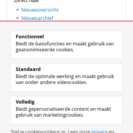
Direct naar
Nieuwsoverzicht
Nieuwsarchief
Functioneel
Biedt de basisfuncties en maakt gebruik van
geanonimiseerde cookies.
F
L
R
I
Y
Volg de RUG
a
i
S
n
o
Standaard
c
n
S
s
u
Biedt de optimale werking en maakt gebruik
e
k
-
t
T
Studiekiezers
van onder andere videocookies.
b
e
f
a
u
Maatschappij/bedrijven
o
d
e
g
b
o
I
e
r
e
Alumni
k
n
d
a
-
Volledig
p
-
R
m
k
Biedt gepersonaliseerde content en maakt
Over ons
a
p
i
-
a
gebruik van marketingcookies.
g
a
j
a
n
i
g
k
c
a
Disclaimer & Copyright
Privacy
Cookies
n
i
s
c
a
Stel je cookievoorkeur in. Lees onze
privacy
en