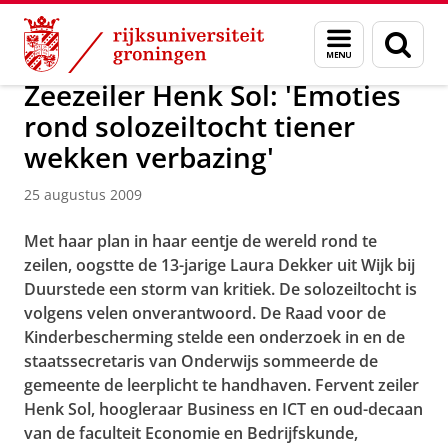
Skip
Skip
Over ons
Actueel
Nieuws
Nieuwsberichten
Menu
Zoek
to
to
en
Content
Navigation
zoeken
Zeezeiler Henk Sol: 'Emoties
rond solozeiltocht tiener
wekken verbazing'
25 augustus 2009
Met haar plan in haar eentje de wereld rond te
zeilen, oogstte de 13-jarige Laura Dekker uit Wijk bij
Duurstede een storm van kritiek. De solozeiltocht is
volgens velen onverantwoord. De Raad voor de
Kinderbescherming stelde een onderzoek in en de
staatssecretaris van Onderwijs sommeerde de
gemeente de leerplicht te handhaven. Fervent zeiler
Henk Sol, hoogleraar Business en ICT en oud-decaan
van de faculteit Economie en Bedrijfskunde,