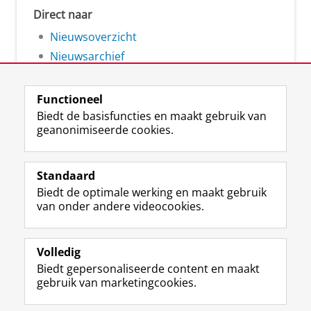
Direct naar
Nieuwsoverzicht
Nieuwsarchief
Functioneel
Biedt de basisfuncties en maakt gebruik van
geanonimiseerde cookies.
F
L
R
I
Y
Volg de RUG
a
i
S
n
o
Standaard
c
n
S
s
u
Biedt de optimale werking en maakt gebruik
e
k
-
t
T
Studiekiezers
van onder andere videocookies.
b
e
f
a
u
Maatschappij/bedrijven
o
d
e
g
b
o
I
e
r
e
Alumni
k
n
d
a
-
Volledig
p
-
R
m
k
Biedt gepersonaliseerde content en maakt
Over ons
a
p
i
-
a
gebruik van marketingcookies.
g
a
j
a
n
i
g
k
c
a