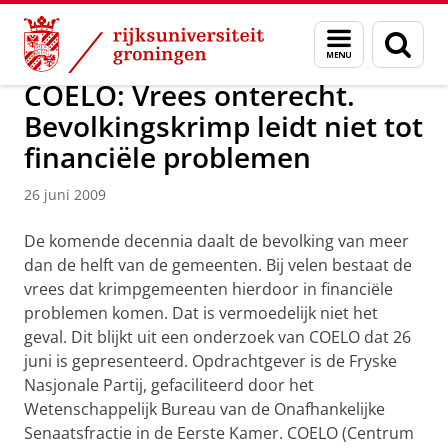
Skip
Skip
Over ons
Actueel
Nieuws
Nieuwsberichten
Menu
Zoek
to
to
en
Content
Navigation
zoeken
COELO: Vrees onterecht.
Bevolkingskrimp leidt niet tot
financiële problemen
26 juni 2009
De komende decennia daalt de bevolking van meer
dan de helft van de gemeenten. Bij velen bestaat de
vrees dat krimpgemeenten hierdoor in financiële
problemen komen. Dat is vermoedelijk niet het
geval. Dit blijkt uit een onderzoek van COELO dat 26
juni is gepresenteerd. Opdrachtgever is de Fryske
Nasjonale Partij, gefaciliteerd door het
Wetenschappelijk Bureau van de Onafhankelijke
Senaatsfractie in de Eerste Kamer. COELO (Centrum