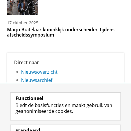
17 oktober 2025
Marjo Buitelaar koninklijk onderscheiden tijdens
afscheidssymposium
Direct naar
Nieuwsoverzicht
Nieuwsarchief
Functioneel
Biedt de basisfuncties en maakt gebruik van
geanonimiseerde cookies.
F
L
R
I
Y
Volg de RUG
a
i
S
n
o
Standaard