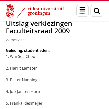
Skip
Skip
Over ons
Actueel
Nieuws
Nieuwsberichten
Menu
Zoek
to
to
en
Content
Navigation
zoeken
Uitslag verkiezingen
Faculteitsraad 2009
27 mei 2009
Geleding: studentleden:
1. Wai-See Choo
2. Harrit Lamster
3. Pieter Nanninga
4. Job-Jan ten Horn
5. Franka Riesmeijer