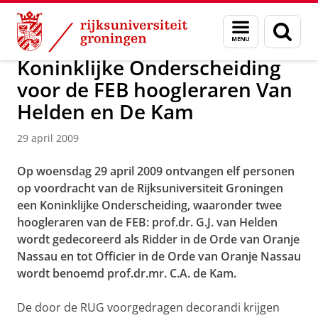
Skip
Skip
Over ons
Actueel
Nieuws
Nieuwsberichten
Menu
Zoek
to
to
en
Content
Navigation
zoeken
Koninklijke Onderscheiding
voor de FEB hoogleraren Van
Helden en De Kam
29 april 2009
Op woensdag 29 april 2009 ontvangen elf personen
op voordracht van de Rijksuniversiteit Groningen
een Koninklijke Onderscheiding, waaronder twee
hoogleraren van de FEB: prof.dr. G.J. van Helden
wordt gedecoreerd als Ridder in de Orde van Oranje
Nassau en tot Officier in de Orde van Oranje Nassau
wordt benoemd prof.dr.mr. C.A. de Kam.
De door de RUG voorgedragen decorandi krijgen