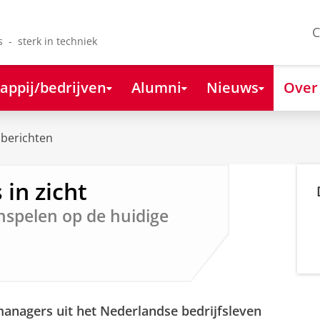
C
s - sterk in techniek
appij/bedrijven
Alumni
Nieuws
Over
berichten
 in zicht
nspelen op de huidige
anagers uit het Nederlandse bedrijfsleven