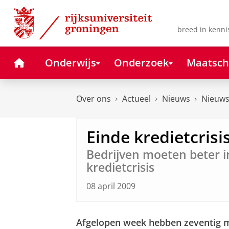
Skip
Skip
to
to
Content
Navigation
breed in kenni
Home
Onderwijs
Onderzoek
Maatsch
Over ons
Actueel
Nieuws
Nieuws
Einde kredietcrisis
Bedrijven moeten beter i
kredietcrisis
08 april 2009
Afgelopen week hebben zeventig m