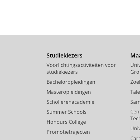
Studiekiezers
Maa
Voorlichtingsactiviteiten voor
Univ
studiekiezers
Gro
Bacheloropleidingen
Zoe
Masteropleidingen
Tal
Scholierenacademie
Sam
Cen
Summer Schools
Tec
Honours College
Uni
Promotietrajecten
Car