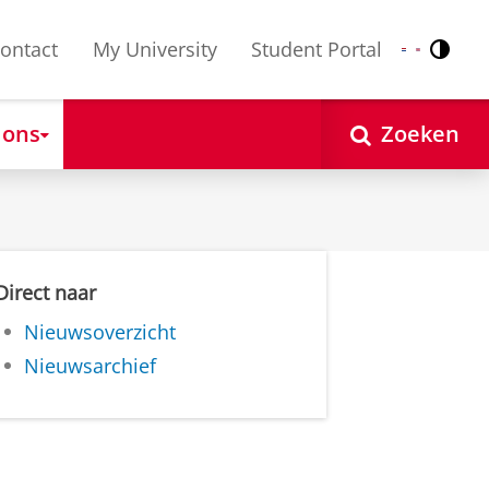
ontact
My University
Student Portal
Contr
Nederlands
English
 ons
Zoeken
Direct naar
Nieuwsoverzicht
Nieuwsarchief