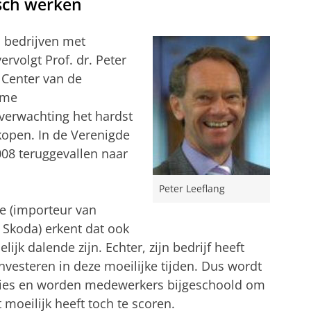
isch werken
l bedrijven met
rvolgt Prof. dr. Peter
 Center van de
ame
erwachting het hardst
kopen. In de Verenigde
008 teruggevallen naar
Peter Leeflang
e (importeur van
 Skoda) erkent dat ook
jk dalende zijn. Echter, zijn bedrijf heeft
nvesteren in deze moeilijke tijden. Dus wordt
oties en worden medewerkers bijgeschoold om
 moeilijk heeft toch te scoren.