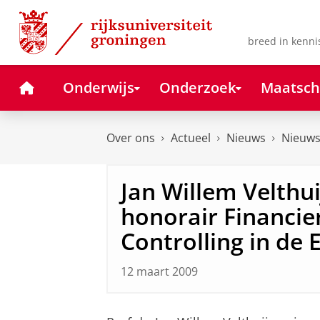
Skip
Skip
to
to
Content
Navigation
breed in kenni
Home
Onderwijs
Onderzoek
Maatsch
Over ons
Actueel
Nieuws
Nieuws
Jan Willem Velthu
honorair Financie
Controlling in de 
12 maart 2009