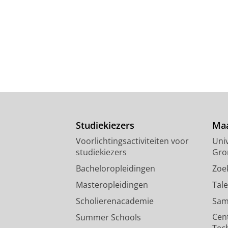
Studiekiezers
Maa
Voorlichtingsactiviteiten voor
Univ
studiekiezers
Gro
Bacheloropleidingen
Zoe
Masteropleidingen
Tal
Scholierenacademie
Sam
Cen
Summer Schools
Tec