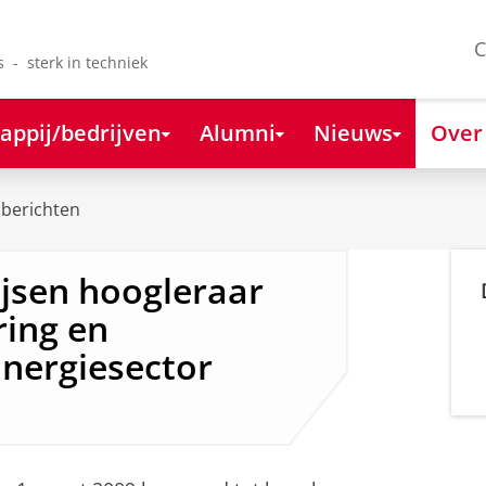
C
s - sterk in techniek
appij/bedrijven
Alumni
Nieuws
Over
berichten
ijsen hoogleraar
ring en
Energiesector