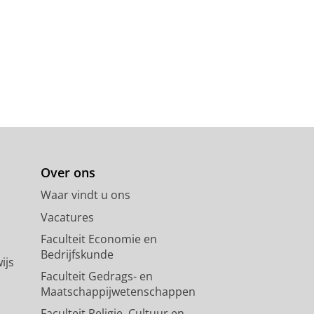
Over ons
Waar vindt u ons
Vacatures
Faculteit Economie en
Bedrijfskunde
ijs
Faculteit Gedrags- en
Maatschappijwetenschappen
Faculteit Religie, Cultuur en