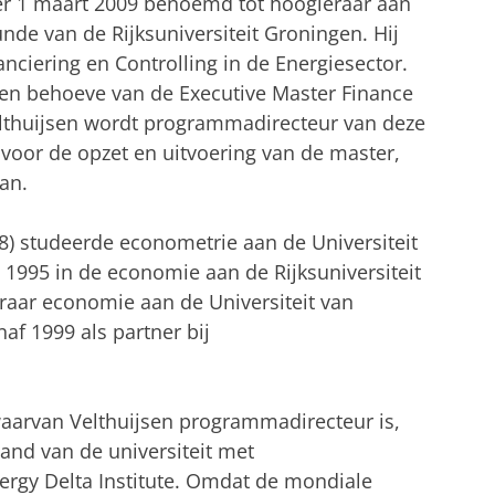
 per 1 maart 2009 benoemd tot hoogleraar aan
nde van de Rijksuniversiteit Groningen. Hij
anciering en Controlling in de Energiesector.
 ten behoeve van de Executive Master Finance
elthuijsen wordt programmadirecteur van deze
k voor de opzet en uitvoering van de master,
aan.
58) studeerde econometrie aan de Universiteit
995 in de economie aan de Rijksuniversiteit
eraar economie aan de Universiteit van
af 1999 als partner bij
waarvan Velthuijsen programmadirecteur is,
and van de universiteit met
rgy Delta Institute. Omdat de mondiale