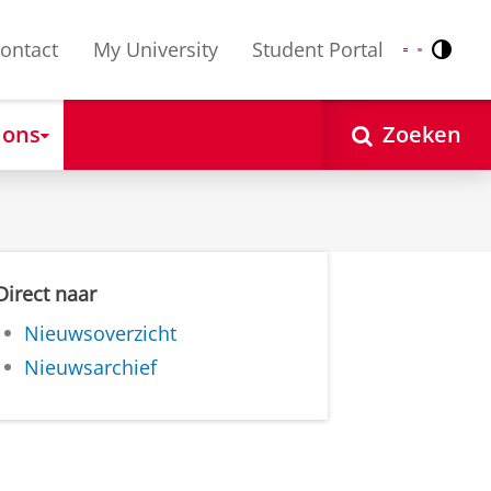
ontact
My University
Student Portal
Contr
Nederlands
English
 ons
Zoeken
Direct naar
Nieuwsoverzicht
Nieuwsarchief