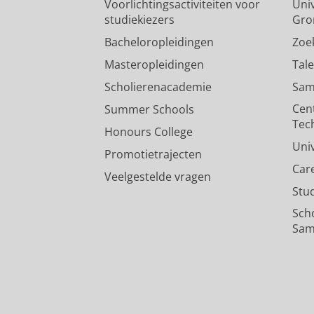
Voorlichtingsactiviteiten voor
Univ
studiekiezers
Gro
Bacheloropleidingen
Zoe
Masteropleidingen
Tal
Scholierenacademie
Sam
Cen
Summer Schools
Tec
Honours College
Uni
Promotietrajecten
Car
Veelgestelde vragen
Stu
Sch
Sam