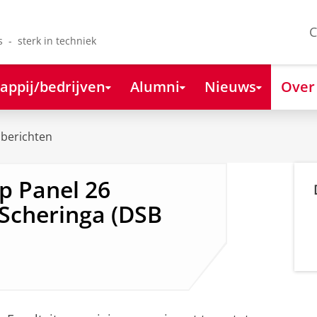
C
s - sterk in techniek
appij/bedrijven
Alumni
Nieuws
Over
berichten
p Panel 26
 Scheringa (DSB