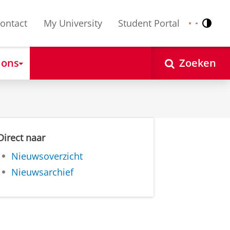
ontact
My University
Student Portal
Contr
Nederlands
English
 ons
Zoeken
Direct naar
Nieuwsoverzicht
Nieuwsarchief