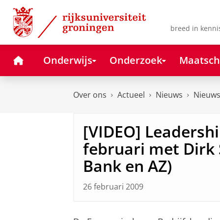
Skip
Skip
to
to
Content
Navigation
breed in kenni
Home
Onderwijs
Onderzoek
Maatsch
Over ons
Actueel
Nieuws
Nieuws
[VIDEO] Leadershi
februari met Dirk
Bank en AZ)
26 februari 2009