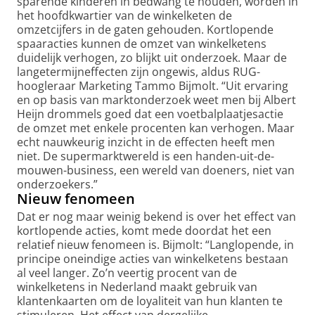
sparende kinderen in bedwang te houden, worden in
het hoofdkwartier van de winkelketen de
omzetcijfers in de gaten gehouden. Kortlopende
spaaracties kunnen de omzet van winkelketens
duidelijk verhogen, zo blijkt uit onderzoek. Maar de
langetermijneffecten zijn ongewis, aldus RUG-
hoogleraar Marketing Tammo Bijmolt. “Uit ervaring
en op basis van marktonderzoek weet men bij Albert
Heijn drommels goed dat een voetbalplaatjesactie
de omzet met enkele procenten kan verhogen. Maar
echt nauwkeurig inzicht in de effecten heeft men
niet. De supermarktwereld is een handen-uit-de-
mouwen-business, een wereld van doeners, niet van
onderzoekers.”
Nieuw fenomeen
Dat er nog maar weinig bekend is over het effect van
kortlopende acties, komt mede doordat het een
relatief nieuw fenomeen is. Bijmolt: “Langlopende, in
principe oneindige acties van winkelketens bestaan
al veel langer. Zo’n veertig procent van de
winkelketens in Nederland maakt gebruik van
klantenkaarten om de loyaliteit van hun klanten te