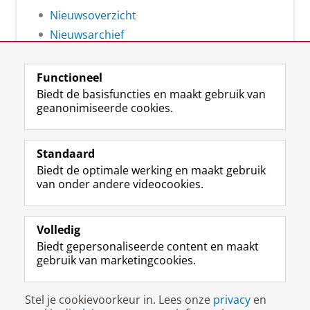
Nieuwsoverzicht
Nieuwsarchief
Functioneel
Biedt de basisfuncties en maakt gebruik van
geanonimiseerde cookies.
F
L
R
I
Y
Volg de RUG
a
i
S
n
o
Standaard
c
n
S
s
u
Biedt de optimale werking en maakt gebruik
e
k
-
t
T
Studiekiezers
van onder andere videocookies.
b
e
f
a
u
Maatschappij/bedrijven
o
d
e
g
b
o
I
e
r
e
Alumni
k
n
d
a
-
Volledig
p
-
R
m
k
Biedt gepersonaliseerde content en maakt
Over ons
a
p
i
-
a
gebruik van marketingcookies.
g
a
j
a
n
i
g
k
c
a
Disclaimer & Copyright
Privacy
Cookies
n
i
s
c
a
Stel je cookievoorkeur in. Lees onze
privacy
en
Inloggen