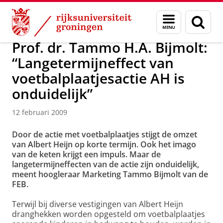
Skip
Skip
Over ons
Actueel
Nieuws
Nieuwsberichten
Menu
Zoek
to
to
en
Content
Navigation
zoeken
Prof. dr. Tammo H.A. Bijmolt:
“Langetermijneffect van
voetbalplaatjesactie AH is
onduidelijk”
12 februari 2009
Door de actie met voetbalplaatjes stijgt de omzet
van Albert Heijn op korte termijn. Ook het imago
van de keten krijgt een impuls. Maar de
langetermijneffecten van de actie zijn onduidelijk,
meent hoogleraar Marketing Tammo Bijmolt van de
FEB.
Terwijl bij diverse vestigingen van Albert Heijn
dranghekken worden opgesteld om voetbalplaatjes