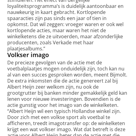
stimuleren. Het effect van dergelijke
loyaliteitsprogramma’s is duidelijk aantoonbaar en
nauwkeurig in kaart gebracht. Kortlopende
spaaracties zijn pas sinds een jaar of tien in
opkomst. Dat wil zeggen: vroeger waren er ook wel
kortlopende acties, maar waren het niet de
winkelketens die ze uitvoerden, maar afzonderlijke
producenten, zoals Verkade met haar
plaatjesalbums.”
Volkser imago
De precieze gevolgen van de actie met de
voetbalplaatjes mogen onduidelijk zijn, toch kan nu
al van een succes gesproken worden, meent Bijmolt.
De extra inkomsten die de actie genereert zal bij
Albert Heijn zeer welkom zijn, nu ook de
grootgrutter bij banken minder gemakkelijk geld kan
lenen voor nieuwe investeringen. Bovendien is de
actie gunstig voor het imago van de winkelketen.
“Albert Heijn wil een typisch Hollandse winkel zijn.
Door zich met een volkse sport als voetbal te
afficheren, treedt imagotransfer op: de winkelketen
krijgt een wat volkser imago. Wat dat betreft is deze
actie voor Albert Heijn beter dan de actie met die