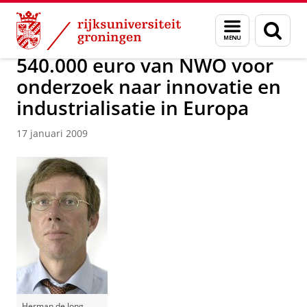
Skip
Skip
Over ons
Actueel
Nieuws
Nieuwsberichten
Menu
Zoek
to
to
en
Content
Navigation
zoeken
540.000 euro van NWO voor
onderzoek naar innovatie en
industrialisatie in Europa
17 januari 2009
Herman de Jong