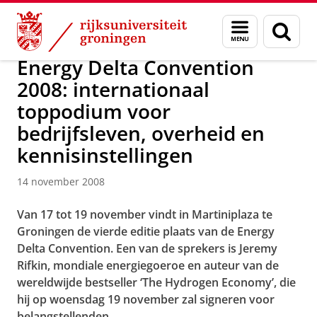
Skip
Skip
Over ons
Actueel
Nieuws
Nieuwsberichten
Menu
Zoek
to
to
en
Content
Navigation
zoeken
Energy Delta Convention
2008: internationaal
toppodium voor
bedrijfsleven, overheid en
kennisinstellingen
14 november 2008
Van 17 tot 19 november vindt in Martiniplaza te
Groningen de vierde editie plaats van de Energy
Delta Convention. Een van de sprekers is Jeremy
Rifkin, mondiale energiegoeroe en auteur van de
wereldwijde bestseller ‘The Hydrogen Economy’, die
hij op woensdag 19 november zal signeren voor
belangstellenden.