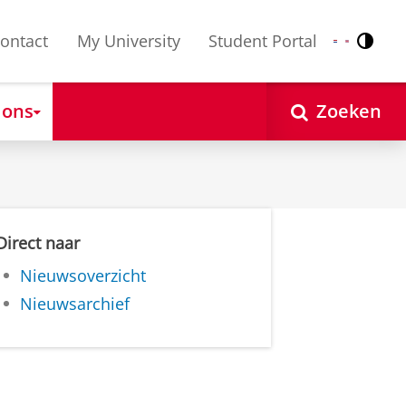
ontact
My University
Student Portal
Contr
Nederlands
English
 ons
Zoeken
Direct naar
Nieuwsoverzicht
Nieuwsarchief