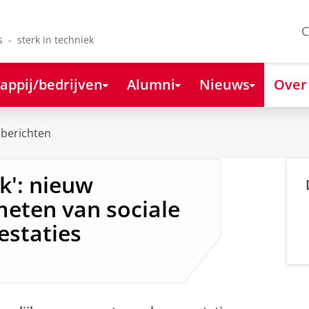
C
s - sterk in techniek
appij/bedrijven
Alumni
Nieuws
Over
berichten
k': nieuw
eten van sociale
staties