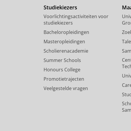
Studiekiezers
Maa
Voorlichtingsactiviteiten voor
Univ
studiekiezers
Gro
Bacheloropleidingen
Zoe
Masteropleidingen
Tal
Scholierenacademie
Sam
Cen
Summer Schools
Tec
Honours College
Uni
Promotietrajecten
Car
Veelgestelde vragen
Stu
Sch
Sam