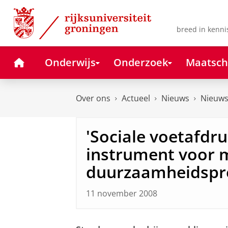
Skip
Skip
to
to
Content
Navigation
breed in kenni
Home
Onderwijs
Onderzoek
Maatsch
Over ons
Actueel
Nieuws
Nieuws
'Sociale voetafdru
instrument voor m
duurzaamheidspre
11 november 2008