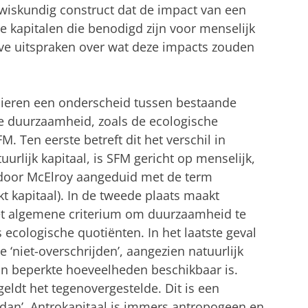
wiskundig construct dat de impact van een
e kapitalen die benodigd zijn voor menselijk
ve uitspraken over wat deze impacts zouden
ieren een onderscheid tussen bestaande
 duurzaamheid, zoals de ecologische
. Ten eerste betreft dit het verschil in
uurlijk kapitaal, is SFM gericht op menselijk,
, door McElroy aangeduid met de term
 kapitaal). In de tweede plaats maakt
het algemene criterium om duurzaamheid te
ecologische quotiënten. In het laatste geval
e ‘niet-overschrijden’, aangezien natuurlijk
 in beperkte hoeveelheden beschikbaar is.
eldt het tegenovergestelde. Dit is een
-dan’. Antrokapitaal is immers antropogeen en