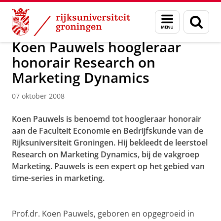
Skip
Skip
Over ons
Actueel
Nieuws
Nieuwsberichten
Menu
Zoek
to
to
en
Content
Navigation
zoeken
Koen Pauwels hoogleraar
honorair Research on
Marketing Dynamics
07 oktober 2008
Koen Pauwels is benoemd tot hoogleraar honorair
aan de Faculteit Economie en Bedrijfskunde van de
Rijksuniversiteit Groningen. Hij bekleedt de leerstoel
Research on Marketing Dynamics, bij de vakgroep
Marketing. Pauwels is een expert op het gebied van
time-series in marketing.
Prof.dr. Koen Pauwels, geboren en opgegroeid in