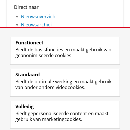
Direct naar
Nieuwsoverzicht
Nieuwsarchief
Functioneel
Biedt de basisfuncties en maakt gebruik van
geanonimiseerde cookies.
F
L
R
I
Y
Volg de RUG
a
i
S
n
o
Standaard
c
n
S
s
u
Biedt de optimale werking en maakt gebruik
e
k
-
t
T
Studiekiezers
van onder andere videocookies.
b
e
f
a
u
Maatschappij/bedrijven
o
d
e
g
b
o
I
e
r
e
Alumni
k
n
d
a
-
Volledig
p
-
R
m
k
Biedt gepersonaliseerde content en maakt
Over ons
a
p
i
-
a
gebruik van marketingcookies.
g
a
j
a
n
i
g
k
c
a