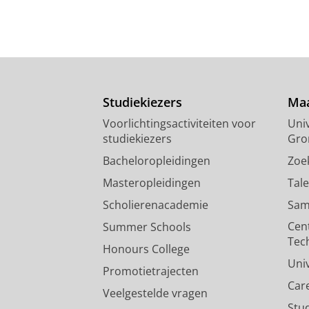
Studiekiezers
Maa
Voorlichtingsactiviteiten voor
Univ
studiekiezers
Gro
Bacheloropleidingen
Zoe
Masteropleidingen
Tal
Scholierenacademie
Sam
Cen
Summer Schools
Tec
Honours College
Uni
Promotietrajecten
Car
Veelgestelde vragen
Stu