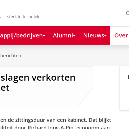
C
s - sterk in techniek
appij/bedrijven
Alumni
Nieuws
Over
berichten
nslagen verkorten
net
en de zittingsduur van een kabinet. Dat blijkt
biliteit door Richard Jong-A-Pin, econoom aan