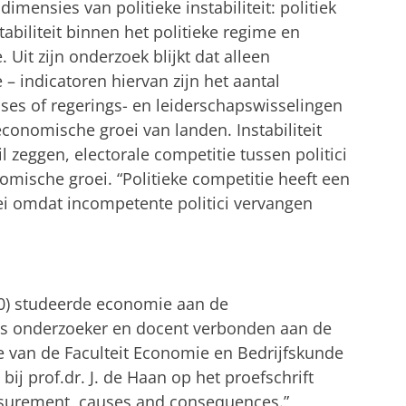
imensies van politieke instabiliteit: politiek
abiliteit binnen het politieke regime en
. Uit zijn onderzoek blijkt dat alleen
e – indicatoren hiervan zijn het aantal
ises of regerings- en leiderschapswisselingen
conomische groei van landen. Instabiliteit
l zeggen, electorale competitie tussen politici
omische groei. “Politieke competitie heeft een
ei omdat incompetente politici vervangen
80) studeerde economie aan de
 als onderzoeker en docent verbonden aan de
van de Faculteit Economie en Bedrijfskunde
ij prof.dr. J. de Haan op het proefschrift
measurement, causes and consequences.”