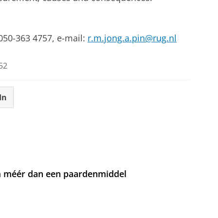
 050-363 4757, e-mail:
r.m.jong.a.pin@rug.nl
52
In
om méér dan een paardenmiddel