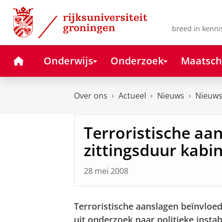
Skip
Skip
to
to
Content
Navigation
breed in kenni
Home
Onderwijs
Onderzoek
Maatsch
Over ons
Actueel
Nieuws
Nieuws
Terroristische aa
zittingsduur kabi
28 mei 2008
Terroristische aanslagen beïnvloed
uit onderzoek naar politieke insta