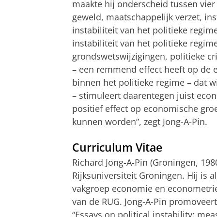
maakte hij onderscheid tussen vier d
geweld, maatschappelijk verzet, inst
instabiliteit van het politieke regime
instabiliteit van het politieke regim
grondswetswijzigingen, politieke cr
– een remmend effect heeft op de e
binnen het politieke regime – dat wi
– stimuleert daarentegen juist econ
positief effect op economische gro
kunnen worden”, zegt Jong-A-Pin.
Curriculum Vitae
Richard Jong-A-Pin (Groningen, 19
Rijksuniversiteit Groningen. Hij is
vakgroep economie en econometrie 
van de RUG. Jong-A-Pin promoveert b
“Essays on political instability: 