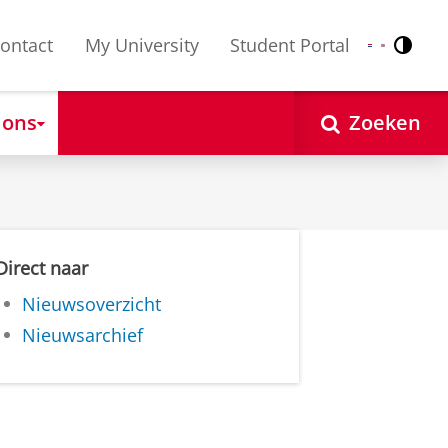
ontact
My University
Student Portal
Contr
Nederlands
English
 ons
Zoeken
Direct naar
Nieuwsoverzicht
Nieuwsarchief