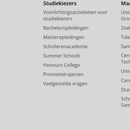
Studiekiezers
Maa
Voorlichtingsactiviteiten voor
Univ
studiekiezers
Gro
Bacheloropleidingen
Zoe
Masteropleidingen
Tal
Scholierenacademie
Sam
Cen
Summer Schools
Tec
Honours College
Uni
Promotietrajecten
Car
Veelgestelde vragen
Stu
Sch
Sam