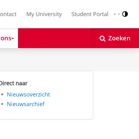
ontact
My University
Student Portal
Contr
Nederlands
English
 ons
Zoeken
Direct naar
Nieuwsoverzicht
Nieuwsarchief