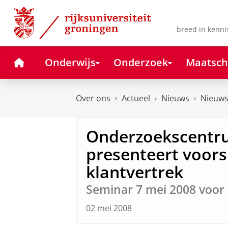
Skip
Skip
to
to
Content
Navigation
breed in kenni
Home
Onderwijs
Onderzoek
Maatsch
Over ons
Actueel
Nieuws
Nieuws
Onderzoekscentr
presenteert voor
klantvertrek
Seminar 7 mei 2008 voo
02 mei 2008