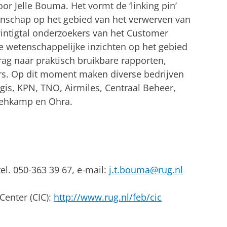
r Jelle Bouma. Het vormt de ‘linking pin’
enschap op het gebied van het verwerven van
intigtal onderzoekers van het Customer
te wetenschappelijke inzichten op het gebied
rag naar praktisch bruikbare rapporten,
rs. Op dit moment maken diverse bedrijven
gis, KPN, TNO, Airmiles, Centraal Beheer,
Wehkamp en Ohra.
el. 050-363 39 67, e-mail:
j.t.bouma@rug.nl
Center (CIC):
http://www.rug.nl/feb/cic