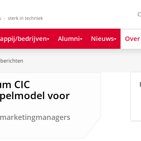
C
s - sterk in techniek
appij/bedrijven
Alumni
Nieuws
Over
berichten
um CIC
spelmodel voor
r marketingmanagers