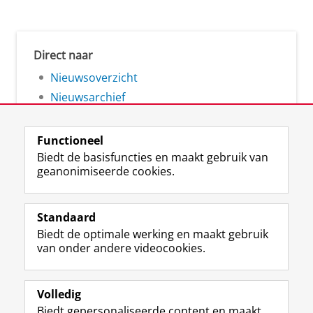
Direct naar
Nieuwsoverzicht
Nieuwsarchief
Functioneel
Biedt de basisfuncties en maakt gebruik van
geanonimiseerde cookies.
F
L
R
I
Y
Volg de RUG
a
i
S
n
o
Standaard
c
n
S
s
u
Biedt de optimale werking en maakt gebruik
e
k
-
t
T
Studiekiezers
van onder andere videocookies.
b
e
f
a
u
Maatschappij/bedrijven
o
d
e
g
b
o
I
e
r
e
Alumni
k
n
d
a
-
Volledig
p
-
R
m
k
Biedt gepersonaliseerde content en maakt