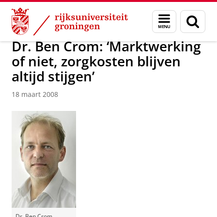
Skip
Skip
Over ons
Actueel
Nieuws
Nieuwsberichten
Menu
Zoek
to
to
en
Content
Navigation
zoeken
Dr. Ben Crom: ‘Marktwerking
of niet, zorgkosten blijven
altijd stijgen’
18 maart 2008
Dr. Ben Crom