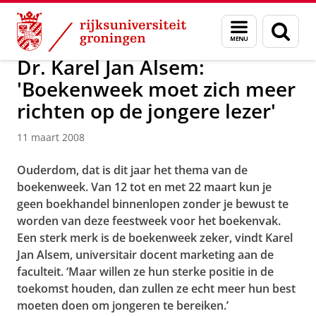
Skip
Skip
Over ons
Actueel
Nieuws
Nieuwsberichten
Menu
Zoek
to
to
en
Content
Navigation
zoeken
Dr. Karel Jan Alsem:
'Boekenweek moet zich meer
richten op de jongere lezer'
11 maart 2008
Ouderdom, dat is dit jaar het thema van de
boekenweek. Van 12 tot en met 22 maart kun je
geen boekhandel binnenlopen zonder je bewust te
worden van deze feestweek voor het boekenvak.
Een sterk merk is de boekenweek zeker, vindt Karel
Jan Alsem, universitair docent marketing aan de
faculteit. ‘Maar willen ze hun sterke positie in de
toekomst houden, dan zullen ze echt meer hun best
moeten doen om jongeren te bereiken.’