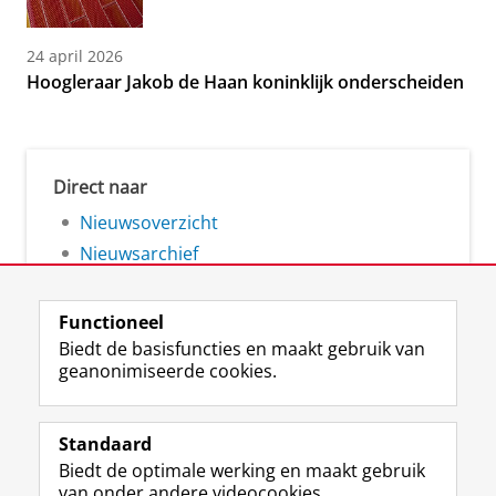
24 april 2026
Hoogleraar Jakob de Haan koninklijk onderscheiden
Direct naar
Nieuwsoverzicht
Nieuwsarchief
Functioneel
Biedt de basisfuncties en maakt gebruik van
geanonimiseerde cookies.
F
L
R
I
Y
Volg de RUG
a
i
S
n
o
Standaard
c
n
S
s
u
Biedt de optimale werking en maakt gebruik
e
k
-
t
T
Studiekiezers
van onder andere videocookies.