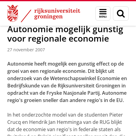
Skip
Skip
Over ons
Actueel
Nieuws
Nieuwsberichten
Menu
Zoek
to
to
en
Content
Navigation
zoeken
Autonomie mogelijk gunstig
voor regionale economie
27 november 2007
Autonomie heeft mogelijk een gunstig effect op de
groei van een regionale economie. Dit blijkt uit
onderzoek van de Wetenschapswinkel Economie en
Bedrijfskunde van de Rijksuniversiteit Groningen in
opdracht van de Fryske Nasjonale Partij. Autonome
regio's groeien sneller dan andere regio's in de EU.
In het onderzochte model van de studenten Pieter
Crucq en Hendrik Jan Hemminga van de RUG blijkt
dat de economie van regio's in federale staten als