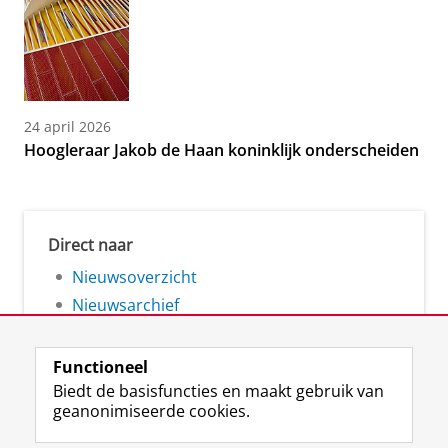
24 april 2026
Hoogleraar Jakob de Haan koninklijk onderscheiden
Direct naar
Nieuwsoverzicht
Nieuwsarchief
Functioneel
Biedt de basisfuncties en maakt gebruik van
geanonimiseerde cookies.
F
L
R
I
Y
Volg de RUG