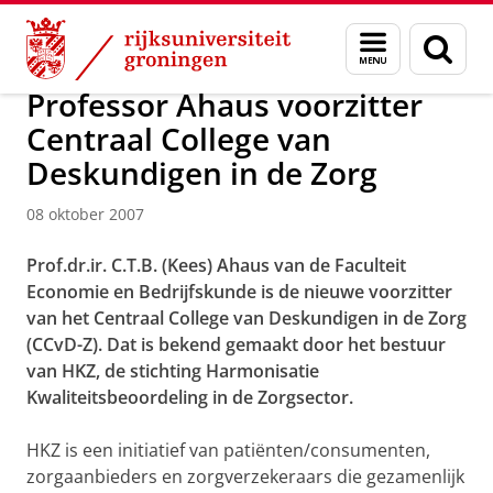
Skip
Skip
Over ons
Actueel
Nieuws
Nieuwsberichten
Menu
Zoek
to
to
en
Content
Navigation
zoeken
Professor Ahaus voorzitter
Centraal College van
Deskundigen in de Zorg
08 oktober 2007
Prof.dr.ir. C.T.B. (Kees) Ahaus van de Faculteit
Economie en Bedrijfskunde is de nieuwe voorzitter
van het Centraal College van Deskundigen in de Zorg
(CCvD-Z). Dat is bekend gemaakt door het bestuur
van HKZ, de stichting Harmonisatie
Kwaliteitsbeoordeling in de Zorgsector.
HKZ is een initiatief van patiënten/consumenten,
zorgaanbieders en zorgverzekeraars die gezamenlijk