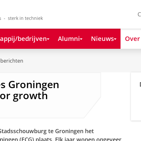
C
s - sterk in techniek
appij/bedrijven
Alumni
Nieuws
Over
berichten
s Groningen
for growth
e Stadsschouwburg te Groningen het
ingen (ECG) plaats. Elk jaar wonen ongeveer