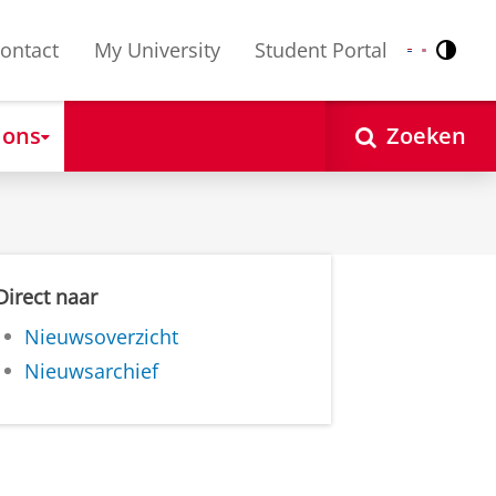
ontact
My University
Student Portal
Contr
Nederlands
English
 ons
Zoeken
Direct naar
Nieuwsoverzicht
Nieuwsarchief