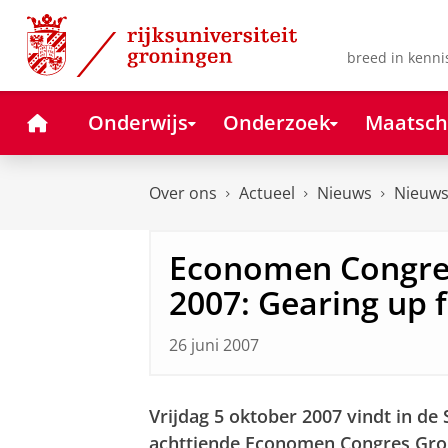
Skip
Skip
to
to
Content
Navigation
breed in kenni
Home
Onderwijs
Onderzoek
Maatsch
Over ons
Actueel
Nieuws
Nieuws
Economen Congre
2007: Gearing up 
26 juni 2007
Vrijdag 5 oktober 2007 vindt in d
achttiende Economen Congres Gron