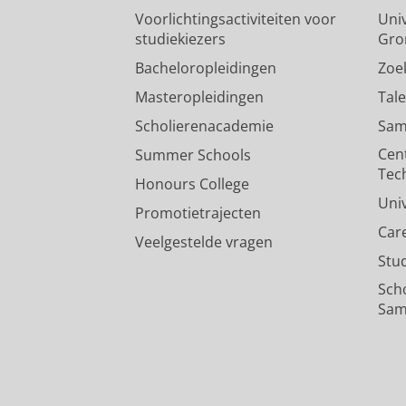
Voorlichtingsactiviteiten voor
Univ
studiekiezers
Gro
Bacheloropleidingen
Zoe
Masteropleidingen
Tal
Scholierenacademie
Sam
Cen
Summer Schools
Tec
Honours College
Uni
Promotietrajecten
Car
Veelgestelde vragen
Stu
Sch
Sam