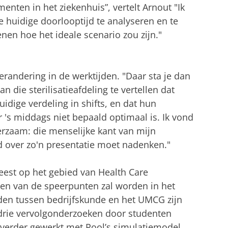
nten in het ziekenhuis”, vertelt Arnout "Ik
e huidige doorlooptijd te analyseren en te
nen hoe het ideale scenario zou zijn."
erandering in de werktijden. "Daar sta je dan
 die sterilisatieafdeling te vertellen dat
idige verdeling in shifts, en dat hun
r 's middags niet bepaald optimaal is. Ik vond
rzaam: die menselijke kant van mijn
ed over zo'n presentatie moet nadenken."
eest op het gebied van Health Care
en van de speerpunten zal worden in het
den tussen bedrijfskunde en het UMCG zijn
l drie vervolgonderzoeken door studenten
verder gewerkt met Pool’s simulatiemodel.