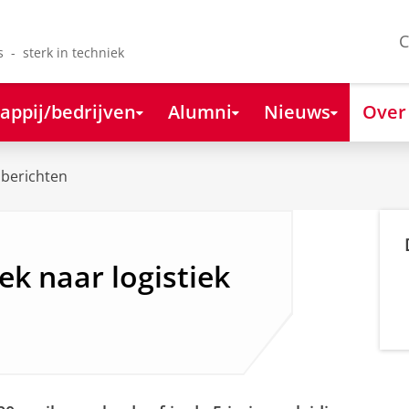
C
s - sterk in techniek
appij/bedrijven
Alumni
Nieuws
Over
berichten
k naar logistiek