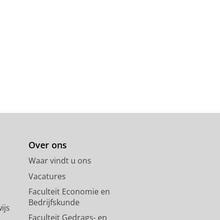
Over ons
Waar vindt u ons
Vacatures
Faculteit Economie en
Bedrijfskunde
ijs
Faculteit Gedrags- en