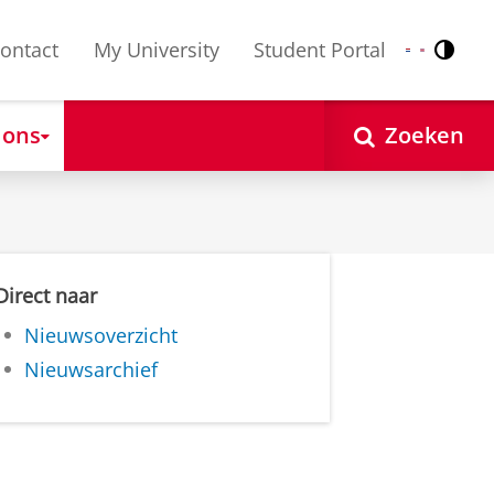
ontact
My University
Student Portal
Contr
Nederlands
English
 ons
Zoeken
Direct naar
Nieuwsoverzicht
Nieuwsarchief