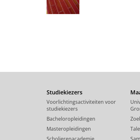
Studiekiezers
Maa
Voorlichtingsactiviteiten voor
Univ
studiekiezers
Gro
Bacheloropleidingen
Zoe
Masteropleidingen
Tal
Scholierenacademie
Sam