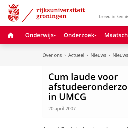
Skip
Skip
to
to
Content
Navigation
breed in kenni
Home
Onderwijs
Onderzoek
Maatsch
Over ons
Actueel
Nieuws
Nieuws
Cum laude voor
afstudeeronderzoe
in UMCG
20 april 2007