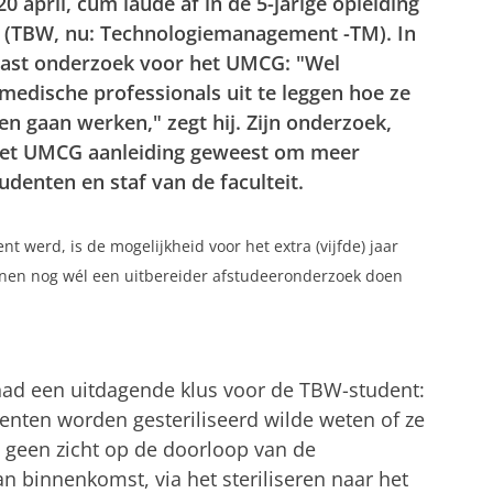
 april, cum laude af in de 5-jarige opleiding
 (TBW, nu: Technologiemanagement -TM). In
epast onderzoek voor het UMCG: "Wel
edische professionals uit te leggen hoe ze
n gaan werken," zegt hij. Zijn onderzoek,
r het UMCG aanleiding geweest om meer
denten en staf van de faculteit.
werd, is de mogelijkheid voor het extra (vijfde) jaar
nen nog wél een uitbereider afstudeeronderzoek doen
had een uitdagende klus voor de TBW-student:
nten worden gesteriliseerd wilde weten of ze
al geen zicht op de doorloop van de
 binnenkomst, via het steriliseren naar het