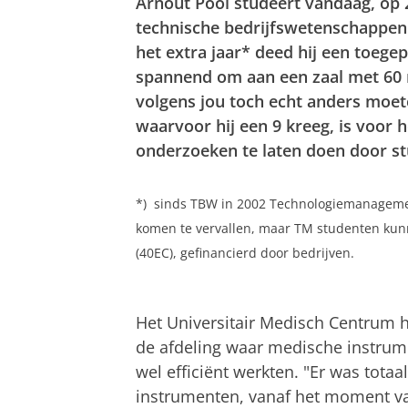
Arnout Pool studeert vandaag, op 20
technische bedrijfswetenschappen
het extra jaar* deed hij een toeg
spannend om aan een zaal met 60 m
volgens jou toch echt anders moete
waarvoor hij een 9 kreeg, is voo
onderzoeken te laten doen door stu
*) sinds TBW in 2002 Technologiemanagement 
komen te vervallen, maar TM studenten kun
(40EC), gefinancierd door bedrijven.
Het Universitair Medisch Centrum 
de afdeling waar medische instrume
wel efficiënt werkten. "Er was tota
instrumenten, vanaf het moment van