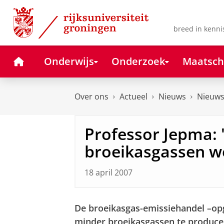
Skip
Skip
to
to
Content
Navigation
breed in kenni
Home
Onderwijs
Onderzoek
Maatsch
Over ons
Actueel
Nieuws
Nieuws
Professor Jepma: 
broeikasgassen we
18 april 2007
De broeikasgas-emissiehandel –opg
minder broeikasgassen te producere