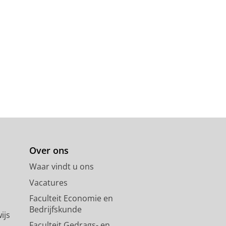
Over ons
Waar vindt u ons
Vacatures
Faculteit Economie en
Bedrijfskunde
ijs
Faculteit Gedrags- en