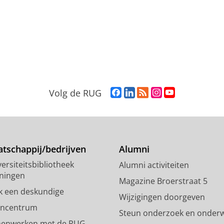
F
L
R
I
Y
Volg de RUG
a
i
S
n
o
c
n
S
s
u
e
k
-
t
T
b
e
f
a
u
o
d
e
g
b
tschappij/bedrijven
Alumni
o
I
e
r
e
ersiteitsbibliotheek
Alumni activiteiten
k
n
d
a
-
ningen
p
-
R
m
k
Magazine Broerstraat 5
a
p
i
-
a
k een deskundige
Wijzigingen doorgeven
g
a
j
a
n
encentrum
Steun onderzoek en onderw
i
g
k
c
a
enwerken met de RUG