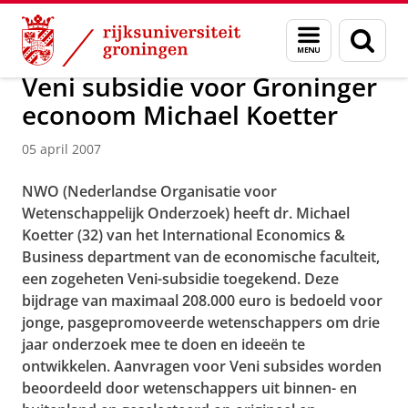
Skip
Skip
Over ons
Actueel
Nieuws
Nieuwsberichten
Menu
Zoek
to
to
en
Content
Navigation
zoeken
Veni subsidie voor Groninger
econoom Michael Koetter
05 april 2007
NWO (Nederlandse Organisatie voor
Wetenschappelijk Onderzoek) heeft dr. Michael
Koetter (32) van het International Economics &
Business department van de economische faculteit,
een zogeheten Veni-subsidie toegekend. Deze
bijdrage van maximaal 208.000 euro is bedoeld voor
jonge, pasgepromoveerde wetenschappers om drie
jaar onderzoek mee te doen en ideeën te
ontwikkelen. Aanvragen voor Veni subsides worden
beoordeeld door wetenschappers uit binnen- en