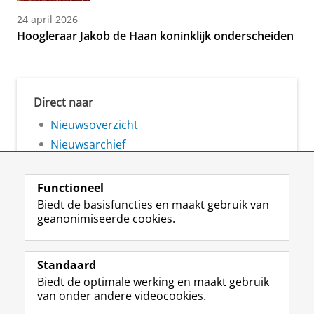
24 april 2026
Hoogleraar Jakob de Haan koninklijk onderscheiden
Direct naar
Nieuwsoverzicht
Nieuwsarchief
Functioneel
Biedt de basisfuncties en maakt gebruik van
geanonimiseerde cookies.
F
L
R
I
Y
Volg de RUG
a
i
S
n
o
Standaard
c
n
S
s
u
Biedt de optimale werking en maakt gebruik
e
k
-
t
T
Studiekiezers
van onder andere videocookies.
b
e
f
a
u
Maatschappij/bedrijven
o
d
e
g
b