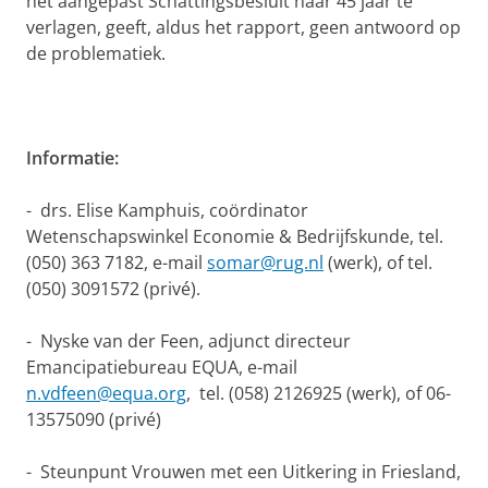
het aangepast Schattingsbesluit naar 45 jaar te
verlagen, geeft, aldus het rapport, geen antwoord op
de problematiek.
Informatie:
-
drs. Elise Kamphuis, coördinator
Wetenschapswinkel Economie & Bedrijfskunde, tel.
(050) 363 7182, e-mail
somar@rug.nl
(werk), of tel.
(050) 3091572 (privé).
-
Nyske van der Feen, adjunct directeur
Emancipatiebureau EQUA, e-mail
n.vdfeen@equa.org
,
tel. (058) 2126925 (werk), of 06-
13575090 (privé)
-
Steunpunt Vrouwen met een Uitkering in Friesland,