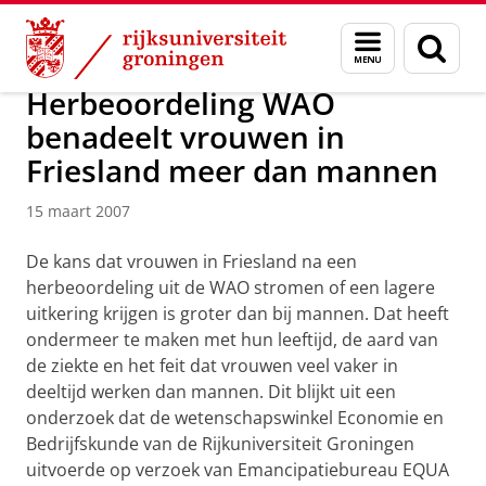
Skip
Skip
Over ons
Actueel
Nieuws
Nieuwsberichten
Menu
Zoek
to
to
en
Content
Navigation
zoeken
Herbeoordeling WAO
benadeelt vrouwen in
Friesland meer dan mannen
15 maart 2007
De kans dat vrouwen in Friesland na een
herbeoordeling uit de WAO stromen of een lagere
uitkering krijgen is groter dan bij mannen. Dat heeft
ondermeer te maken met hun leeftijd, de aard van
de ziekte en het feit dat vrouwen veel vaker in
deeltijd werken dan mannen. Dit blijkt uit een
onderzoek dat de wetenschapswinkel Economie en
Bedrijfskunde van de Rijkuniversiteit Groningen
uitvoerde op verzoek van Emancipatiebureau EQUA