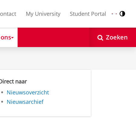
ontact
My University
Student Portal
Contr
Nederlands
English
 ons
Zoeken
Direct naar
Nieuwsoverzicht
Nieuwsarchief