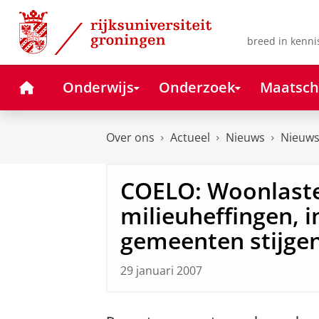
Skip
Skip
to
to
Content
Navigation
breed in kenni
Home
Onderwijs
Onderzoek
Maatsch
Over ons
Actueel
Nieuws
Nieuws
COELO: Woonlast
milieuheffingen, i
gemeenten stijgen
29 januari 2007