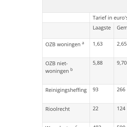
Tarief in euro'
Laagste
Gem
1,63
2,65
a
OZB woningen
5,88
9,70
OZB niet-
b
woningen
93
266
Reinigingsheffing
22
124
Rioolrecht
c