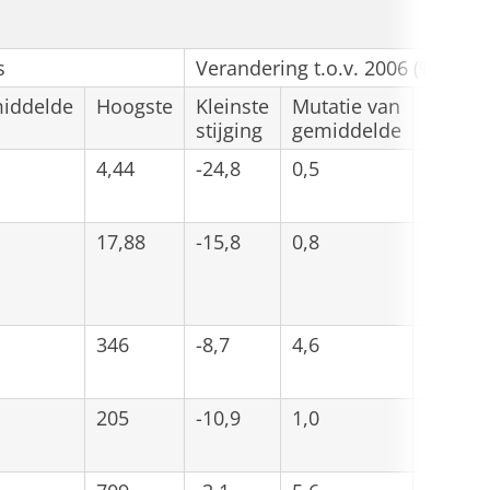
d
s
Verandering t.o.v. 2006 (%)
iddelde
Hoogste
Kleinste
Mutatie van
Groots
stijging
gemiddelde
stijgin
4,44
-24,8
0,5
9,2
17,88
-15,8
0,8
3,8
346
-8,7
4,6
15,7
205
-10,9
1,0
185,9