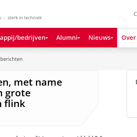
C
s - sterk in techniek
appij/bedrijven
Alumni
Nieuws
Over
berichten
en, met name
n grote
 flink