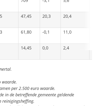
709
-3,1
5,6
38,3
5
47,45
20,3
20,4
20,4
3
61,80
-0,1
11,0
57,4
14,45
0,0
2,4
17,7
ertal.
o waarde.
 samen per 2.500 euro waarde.
de in de betreffende gemeente geldende
 reinigingsheffing.